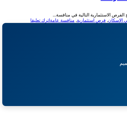
إنشاء
الشرقية
وتشغيل
وصيانة
لفرص الاستثمارية التالية في منافسة...
لوحات
on
 الإسكان
,
فرص استثمارية
,
منافسة عامة
اترك تعليقا
دعائية
منافسة
موبي
عامة-
وميجا
إنشاء
كوم-
وترميم
بلدية
وتشغيل
هروب
وصيانة
وإدارة
يم
إكاديمية
رياضية
حي
الإسكان-
بلدية
محافظة
رفحاء