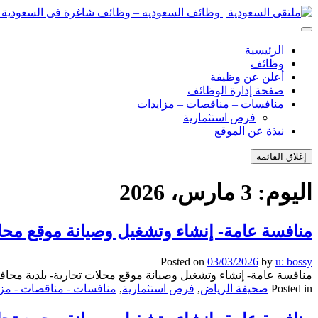
انتقل
إلى
ملتقى السعودية | وظائف السعوديه – وظائف شاغرة فى السعودية – ت
ملتقى السعودية | وظائف السعوديه – وظائف شاغرة فى السعودية – ت
المحتوى
الرئيسية
وظائف
أعلن عن وظيفة
صفحة إدارة الوظائف
منافسات – مناقصات – مزايدات
فرص استثمارية
نبذة عن الموقع
إغلاق القائمة
اليوم:
3 مارس، 2026
منافسة عامة- إنشاء وتشغيل وصيانة موقع محلا
Posted on
03/03/2026
by
u: bossy
منافسة عامة- إنشاء وتشغيل وصيانة موقع محلات تجارية- بلدية محافظ
Posted in
صحيفة الرياض
,
فرص استثمارية
,
منافسات - مناقصات - مزا