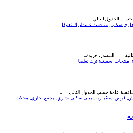
إنشاء
وتشغيل
وصيانة
مة حسب الجدول التالي ...
موقع
on
جاري سكني
,
منافسة عامة
اترك تعليقا
محلات
منافسة
تجارية-
عامة-
بلدية
إنشاء
محافظة
وتشغيل
ثار
وصيانة
لتالية المصدر: جريدة...
مجمع
on
,
منتجات اسمنتية
اترك تعليقا
تجاري
منافسة-
سكني-
إنشاء
بلدية
وتشغيل
قوز
وصيانة
مصنع
 منافسة عامة حسب الجدول التالي ...
بلك
يش
,
فرص استثمارية
,
مبنى سكني تجاري
,
مجمع تجاري
,
محلات
وخرسانة-
أمانة
منطقة
ة
المدينة
المنورة