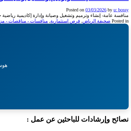
Posted on
03/03/2026
by
u: bossy
منافسة عامة- إنشاء وترميم وتشغيل وصيانة وإدارة إكاديمية رياضية 
Posted in
صحيفة الرياض
,
فرص استثمارية
,
منافسات - مناقصات - مزا
هوس
نصائح وإرشادات للباحثين عن عمل :