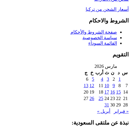
أسعار الشحن من تركيا
الشروط والاحكام
صفحة الشروط والأحكام
سياسة الخصوصية
القائمة السوداء
التقويم
مارس 2026
س
د
ن
ث
أرب
خ
ج
6
5
4
3
2
1
13
12
11
10
9
8
7
20
19
18
17
16
15
14
27
26
25
24
23
22
21
31
30
29
28
« فبراير
أبريل »
نبذة عن ملتقى السعودية: