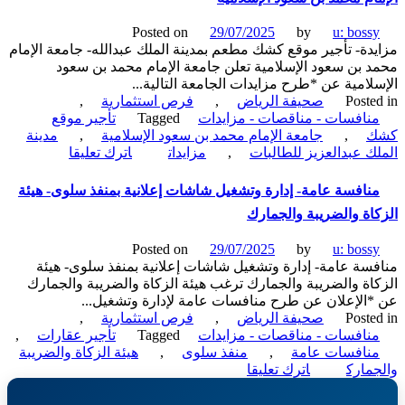
تجارية
لإنشاء
Posted on
29/07/2025
by
u: boss
وإدارة
دة- تأجير موقع كشك مطعم بمدينة الملك عبدالله- جامعة الإمام
وتشغيل
 بن سعود الإسلامية تعلن جامعة الإمام محمد بن سعود
مجمع
لامية عن *طرح مزايدات الجامعة التالية...
تجاري-
Poste
صحيفة الرياض
,
فرص استثمارية
,
جامعة
نافسات - مناقصات - مزايدات
Tagged
تأجير موقع
الملك
,
جامعة الإمام محمد بن سعود الإسلامية
,
مدينة
فيصل
on
ك عبدالعزيز للطالبات
,
مزايدات
اترك تعليقا
الأحساء
مزايدة-
تأجير
نافسة عامة- إدارة وتشغيل شاشات إعلانية بمنفذ سلوى- هيئة
موقع
اة والضريبة والجمارك
كشك
مطعم
Posted on
29/07/2025
by
u: boss
بمدينة
سة عامة- إدارة وتشغيل شاشات إعلانية بمنفذ سلوى- هيئة
الملك
اة والضريبة والجمارك ترغب هيئة الزكاة والضريبة والجمارك
عبدالله-
الإعلان عن طرح منافسات عامة لإدارة وتشغيل...
جامعة
Poste
صحيفة الرياض
,
فرص استثمارية
,
الإمام
نافسات - مناقصات - مزايدات
Tagged
تأجير عقارات
,
محمد
نافسات عامة
,
منفذ سلوى
,
هيئة الزكاة والضريبة
بن
on
مارك
اترك تعليقا
سعود
منافسة
الإسلامية
عامة-