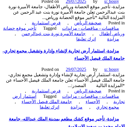
Posted on
29/07/2025
by
u: boss
ودرجات
دة- تأجير موقع الحضانة ورياض الأطفال- جامعة الأميرة نورة
نارية
عبدالرحمن تعلن جامعة الأميرة نورة بنت عبد الرحمن عن
بالمنطقة
ايدة التالية *تأجير موقع الحضانة ورياض...
الوسطى-
Poste
صحيفة الرياض
,
فرص استثمارية
,
رئاسة
نافسات - مناقصات - مزايدات
Tagged
تأجير موقع حضانة
الحرس
اض أطفال
,
جامعة الأميرة نورة بنت عبدالرحمن
,
الملكي
on
زايدة
اترك تعليقا
مزايدة-
تأجير
زايدة- استثمار أرض تجارية لإنشاء وإدارة وتشغيل مجمع تجاري-
موقع
ة الملك فيصل الأحساء
الحضانة
ورياض
Posted on
29/07/2025
by
u: boss
الأطفال-
دة- استثمار أرض تجارية لإنشاء وإدارة وتشغيل مجمع تجاري-
جامعة
ة الملك فيصل الأحساء تعلن جامعة الملك فيصل الأحساء عن
الأميرة
زايدة التالية المصدر:...
نورة
Poste
صحيفة الرياض
,
فرص استثمارية
,
بنت
نافسات - مناقصات - مزايدات
Tagged
استثمار أرض
عبدالرحمن
ية
,
الأحساء
,
جامعة الملك فيصل الأحساء
,
on
جمع تجاري
,
مزايدة
اترك تعليقا
مزايدة-
استثمار
زايدة- تأجير موقع كشك مطعم بمدينة الملك عبدالله- جامعة
أرض
ام محمد بن سعود الإسلامية