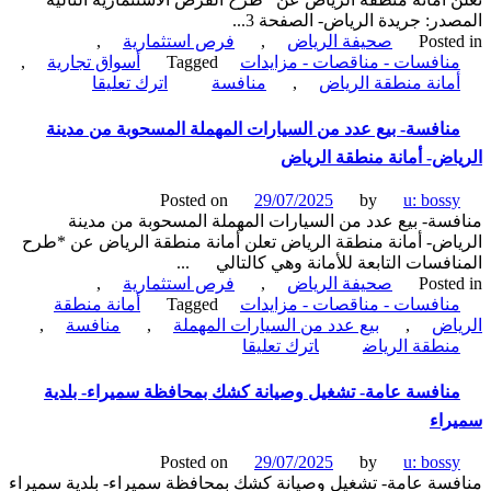
در: جريدة الرياض- الصفحة 3...
Poste
صحيفة الرياض
,
فرص استثمارية
,
نافسات - مناقصات - مزايدات
Tagged
أسواق تجارية
,
on
مانة منطقة الرياض
,
منافسة
اترك تعليقا
منافسة-
استثمار
نافسة- بيع عدد من السيارات المهملة المسحوبة من مدينة
تأهيل
اض- أمانة منطقة الرياض
وتشغيل
أسواق
Posted on
29/07/2025
by
u: boss
تجارية-
سة- بيع عدد من السيارات المهملة المسحوبة من مدينة
أمانة
اض- أمانة منطقة الرياض تعلن أمانة منطقة الرياض عن *طرح
منطقة
افسات التابعة للأمانة وهي كالتالي ...
الرياض
Poste
صحيفة الرياض
,
فرص استثمارية
,
نافسات - مناقصات - مزايدات
Tagged
أمانة منطقة
اض
,
بيع عدد من السيارات المهملة
,
منافسة
,
on
نطقة الرياض
اترك تعليقا
منافسة-
بيع
نافسة عامة- تشغيل وصيانة كشك بمحافظة سميراء- بلدية
عدد
راء
من
السيارات
Posted on
29/07/2025
by
u: boss
المهملة
سة عامة- تشغيل وصيانة كشك بمحافظة سميراء- بلدية سميراء
المسحوبة