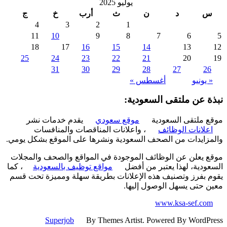
يوليو 2025
د
ن
ث
أرب
خ
ج
4
3
2
1
11
10
9
8
7
6
18
17
16
15
14
13
25
24
23
22
21
20
31
30
29
28
27
2
 يونيو
أغسطس »
ة عن ملتقى السعودية:
 ملتقى السعودية
موقع سعودي
يقدم خدمات نشر
علانات الوظائف
، واعلانات المناقصات والمنافسات
زايدات من الصحف السعودية ونشرها على الموقع بشكل يومي.
 يعلن عن الوظائف الموجودة في المواقع والصحف والمجلات
ودية، لهذا يعتبر من أفضل
مواقع توظيف بالسعودية
، كما
 بفرز وتصنيف هذه الإعلانات بطريقة سهلة ومميزة تحت قسم
 حتى يسهل الوصول إليها.
www.ksa-sef.co
Superjob
By Themes Artist. Powered By WordP