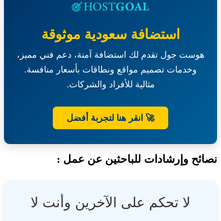
إدارة
وتشغيل
شاشات
استضافة سعودية موثوقة
إعلانية
بمنفذ
هوست جول تقدم لك استضافة آمنة، دعم فني مميز،
سلوى-
هيئة
وخدمات تصميم مواقع ونطاقات بأسعار منافسة.
الزكاة
والضريبة
مثالية للأفراد والشركات.
والجمارك
🚀 انقر هنا لتجربة أفضل
ئح وإرشادات للباحثين عن عمل :
لا تحكم على الآخرين وأنت لا