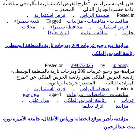
 بلدية سميراء عن *طرح الفرص الاستثمارية التالية في منافسة
من
 حسب الجدول التالي المصدر:...
مدينة
Poste
صحيفة الرياض
,
فرص استثمارية
,
الرياض-
نافسات - مناقصات - مزايدات
Tagged
بلدية سميراء
,
أمانة
رص استثمارية
,
محافظة سميراء
,
مخلات
منطقة
on
ية
,
منافسة عامة
اترك تعليقا
الرياض
منافسة
عامة-
مزايدة- بيع رجيع عربيات 209 ودرجات نارية بالمنطقة الوسطى-
تشغيل
ة الحرس الملكي
وصيانة
كشك
Posted on
29/07/2025
by
u: boss
بمحافظة
مزايدة- بيع رجيع عربيات 209 ودرجات نارية بالمنطقة الوسطى-
سميراء-
ة الحرس الملكي تعلن رئاسة الحرس الملكي عن *طرح
بلدية
ايدة التالية المصدر: جريدة الرياض-...
سميراء
Poste
صحيفة الرياض
,
فرص استثمارية
,
نافسات - مناقصات - مزايدات
Tagged
بيع رجيع
ات
,
رئاسة الحرس الملكي
,
مزاد علني
,
on
زايدة
اترك تعليقا
مزايدة-
بيع
زايدة- تأجير موقع الحضانة ورياض الأطفال- جامعة الأميرة نورة
رجيع
عبدالرحمن
عربيات
209