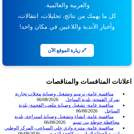
والعربية والعالمية.
كل ما يهمك من نتائج، تحليلات، انتقالات،
وأخبار الأندية واللاعبين في مكان واحد!
🔗 زيارة الموقع الآن
انات المنافسات والمناقصات
منافسة عامة- ترميم وتشغيل وصيانة محلات تجارية
بمركز القمحة- بلدية الساحل
06/08/2026
منافسة عامة- تشغيل وصيانة ملعب القحمة- بلدية
الساحل
06/08/2026
منافسة عامة- إنشاء وتشغيل وصيانة استراحة- بلدية
محافظة حوطة بني تميم
06/08/2026
منافسة عامة- متنزه وادي حلي السياحي- المركز الوطني
لتنمية الغطاء النباتي ومكافحة التصحر
06/08/2026