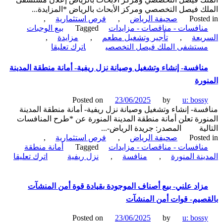
ك فيصل التخصصي ومركز الأبحاث بالرياض *المزايدة...
Poste
صحيفة الرياض
,
فرص استثمارية
,
نافسات - مناقصات - مزايدات
Tagged
بيع الوجبات
يعة
,
تأجير وتشغيل مطعم
,
مزايدة
,
on
ستشفى الملك فيصل التخصصي
اترك تعليقا
مزايدة-
تأجير
نافسة- إنشاء وتشغيل وصيانة نزل ريفية- أمانة منطقة المدينة
وتشغيل
ورة
مطعم
لبيع
Posted on
23/06/2025
by
u: boss
الوجبات
سة- إنشاء وتشغيل وصيانة نزل ريفية- أمانة منطقة المدينة
السريعة-
ورة تعلن أمانة منطقة المدينة المنورة عن *طرح المنافسات
مستشفى
لية المصدر: جريدة الرياض-...
الملك
Poste
صحيفة الرياض
,
فرص استثمارية
,
فيصل
نافسات - مناقصات - مزايدات
Tagged
أمانة منطقة
التخصصي
ينة المنورة
,
منافسة
,
نزل ريفية
اترك تعليقا
ومركز
الأبحاث
سة-
بالرياض
ء
زاد علني- بيع أصناف الموجودة بقيادة قوة أمن المنشآت
غيل
صيم- قوات أمن المنشآت
نة
Posted on
23/06/2025
by
u: boss
ة-