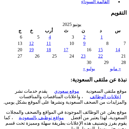
القائمة السوداء
ويم
يونيو 2025
د
ن
ث
أرب
خ
ج
6
5
4
3
2
1
13
12
11
10
9
8
20
19
18
17
16
15
1
27
26
25
24
23
22
30
29
 مايو
يوليو »
ة عن ملتقى السعودية:
 ملتقى السعودية
موقع سعودي
يقدم خدمات نشر
علانات الوظائف
، واعلانات المناقصات والمنافسات
زايدات من الصحف السعودية ونشرها على الموقع بشكل يومي.
 يعلن عن الوظائف الموجودة في المواقع والصحف والمجلات
ودية، لهذا يعتبر من أفضل
مواقع توظيف بالسعودية
، كما
 بفرز وتصنيف هذه الإعلانات بطريقة سهلة ومميزة تحت قسم
 حتى يسهل الوصول إليها.