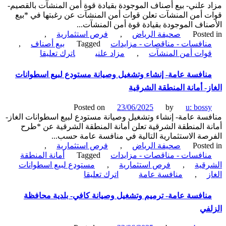
 علني- بيع أصناف الموجودة بقيادة قوة أمن المنشآت بالقصيم-
 أمن المنشآت تعلن قوات أمن المنشآت عن رغبتها في *بيع
قة
ناف الموجودة بقيادة قوة أمن المنشآت...
ينة
Poste
صحيفة الرياض
,
فرص استثمارية
,
ورة
نافسات - مناقصات - مزايدات
Tagged
بيع أصناف
,
on
وات أمن المنشآت
,
مزاد علني
اترك تعليقا
مزاد
علني-
نافسة عامة- إنشاء وتشغيل وصيانة مستودع لبيع اسطوانات
بيع
ز- أمانة المنطقة الشرقية
أصناف
الموجودة
Posted on
23/06/2025
by
u: boss
بقيادة
سة عامة- إنشاء وتشغيل وصيانة مستودع لبيع اسطوانات الغاز-
قوة
ة المنطقة الشرقية تعلن أمانة المنطقة الشرقية عن *طرح
أمن
صة الاستثمارية التالية في منافسة عامة حسب...
المنشآت
Poste
صحيفة الرياض
,
فرص استثمارية
,
بالقصيم-
نافسات - مناقصات - مزايدات
Tagged
أمانة المنطقة
قوات
قية
,
فرص استثمارية
,
مستودع لبيع اسطوانات
أمن
on
ز
,
منافسة عامة
اترك تعليقا
المنشآت
منافسة
عامة-
نافسة عامة- ترميم وتشغيل وصيانة كافي- بلدية محافظة
إنشاء
في
وتشغيل
وصيانة