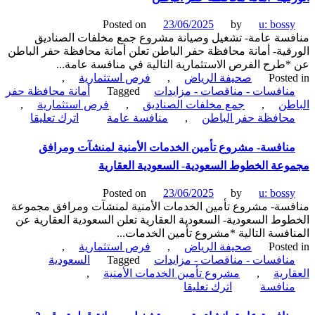
وتشغيل
وصيانة
Posted on
23/06/2025
by
u: boss
سوق
سة عامة- تشغيل وصيانة مشروع جمع مخلفات الصناديق
التمور
قية- أمانة محافظة حفر الباطن تعلن أمانة محافظة حفر الباطن
بصهبان-
طرح الفرص الاستثمارية التالية في منافسة عامة...
أمانة
Poste
صحيفة الرياض
,
فرص استثمارية
,
منطقة
نافسات - مناقصات - مزايدات
Tagged
أمانة محافظة حفر
نجران
طن
,
جمع مخلفات الصناديق
,
فرص استثمارية
,
on
حافظة حفر الباطن
,
منافسة عامة
اترك تعليقا
منافسة
عامة-
نافسة- مشروع تأمين الخدمات الأمنية لمنشآت ومرافق
تشغيل
عة الخطوط السعودية- السعودية العقارية
وصيانة
مشروع
Posted on
23/06/2025
by
u: boss
جمع
سة- مشروع تأمين الخدمات الأمنية لمنشآت ومرافق مجموعة
مخلفات
وط السعودية- السعودية العقارية تعلن السعودية العقارية عن
الصناديق
افسة التالية *مشروع تأمين الخدمات...
الورقية-
Poste
صحيفة الرياض
,
فرص استثمارية
,
أمانة
نافسات - مناقصات - مزايدات
Tagged
السعودية
محافظة
ارية
,
مشروع تأمين الخدمات الأمنية
,
حفر
on
نافسة
اترك تعليقا
الباطن
منافسة-
مشروع