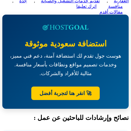
ارية
,
تقديم خدمات التشغيل والصيانة
,
جدة
,
on
نافسة
اترك تعليقا
ّح
منافسة-
قالات أقدم
مشروع
قالات
تقديم
خدمات
التشغيل
والصيانة
استضافة سعودية موثوقة
لمبنى
الخدمات
هوست جول تقدم لك استضافة آمنة، دعم فني مميز،
الطبية-
السعودية
وخدمات تصميم مواقع ونطاقات بأسعار منافسة.
العقارية
مثالية للأفراد والشركات.
🚀 انقر هنا لتجربة أفضل
ئح وإرشادات للباحثين عن عمل :