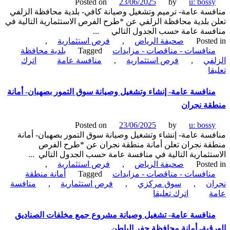
Posted on
23/06/2025
by
u: boss
مستودع
سة عامة- ترميم وتشغيل وصيانة كافي- بلدية محافظة الزلفي
لبيع
 بلدية محافظة الزلفي عن *طرح الفرص الاستثمارية التالية في
اسطوانات
سة عامة حسب الجدول التالي ...
الغاز-
Poste
صحيفة الرياض
,
فرص استثمارية
,
أمانة
نافسات - مناقصات - مزايدات
Tagged
بلدية محافظة
المنطقة
في
,
فرص استثمارية
,
منافسة عامة
اترك
الشرقية
on
ا
منافسة
عامة-
نافسة عامة- إنشاء وتشغيل وصيانة سوق التمور بصهبان- أمانة
ترميم
ة نجران
وتشغيل
وصيانة
Posted on
23/06/2025
by
u: boss
كافي-
سة عامة- إنشاء وتشغيل وصيانة سوق التمور بصهبان- أمانة
بلدية
ة نجران تعلن أمانة منطقة نجران عن *طرح الفرص
محافظة
تثمارية التالية في منافسة عامة حسب الجدول التالي ...
الزلفي
Poste
صحيفة الرياض
,
فرص استثمارية
,
نافسات - مناقصات - مزايدات
Tagged
أمانة منطقة
ن
,
سوق مركزي
,
فرص استثمارية
,
منافسة
on
ة
اترك تعليقا
منافسة
عامة-
نافسة عامة- تشغيل وصيانة مشروع جمع مخلفات الصناديق
إنشاء
قية- أمانة محافظة حفر الباطن