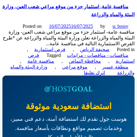
عامة-
نافسة عامة- استثمار جزء من موقع مراعي شعب العين- وزارة
ترميم
ئة والمياه والزراعة
وتشغيل
وصيانة
Posted on
16/07/2025
16/07/2025
by
u: boss
واستكمال
سة عامة- استثمار جزء من موقع مراعي شعب العين- وزارة
بناء
ئة والمياه والزراعة تعلن وزارة البيئة والمياه والزراعة عن *طرح
تجاري-
ص الاستثمارية التالية في منافسة عامة...
بلدية
Poste
صحيفة الرياض
,
فرص استثمارية
,
محافظة
نافسات - مناقصات - مزايدات
Tagged
فرص
القريات
مارية
,
محافظة النماص
,
منافسة عامة
,
نطقة عسير
,
موقع مراعي
,
وزارة البيئة والمياه
on
راعة
اترك تعليقا
منافسة
عامة-
استثمار
جزء
من
استضافة سعودية موثوقة
موقع
مراعي
هوست جول تقدم لك استضافة آمنة، دعم فني مميز،
شعب
العين-
وخدمات تصميم مواقع ونطاقات بأسعار منافسة.
وزارة
البيئة