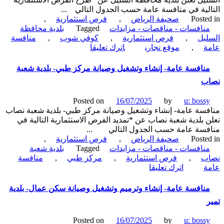
لية في منافسة عامة حسب الجدول التالي ...
Poste
صحيفة الرياض
,
فرص استثمارية
,
نافسات - مناقصات - مزايدات
Tagged
بلدية محافظة
يل
,
فرص استثمارية
,
كوفي شوب
,
منافسة
on
ة
,
موقع تجاري
اترك تعليقا
منافسة
عامة-
نافسة عامة- إنشاء وتشغيل وصيانة مركز طبي- بلدية شعبة
موقع
ب
تجاري
في
Posted on
16/07/2025
by
u: boss
إسكان
سة عامة- إنشاء وتشغيل وصيانة مركز طبي- بلدية شعبة نصاب
البساتين-
 بلدية شعبة نصاب عن *تمديد الفرص الاستثمارية التالية في
بلدية
فسة عامة حسب الجدول التالي ...
محافظة
Poste
صحيفة الرياض
,
فرص استثمارية
,
السليل
نافسات - مناقصات - مزايدات
Tagged
بلدية شعبة
ب
,
فرص استثمارية
,
مركز طبي
,
منافسة
on
ة
اترك تعليقا
منافسة
عامة-
نافسة عامة- إنشاء وترميم وتشغيل وصيانة سكن عمال- بلدية
إنشاء
وتشغيل
وصيانة
Posted on
16/07/2025
by
u: boss
مركز