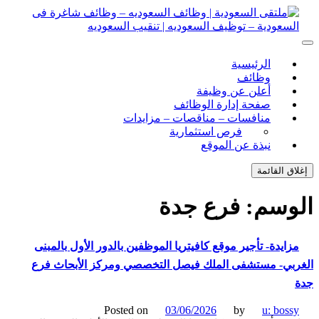
ل
توى
لتقى السعودية | وظائف السعوديه – وظائف شاغرة فى
ى السعودية | وظائف السعوديه – وظائف شاغرة فى السعودية –
الرئيسية
ف السعوديه | تنقيب السعوديه
ودية – توظيف السعوديه | تنقيب السعوديه
وظائف
أعلن عن وظيفة
صفحة إدارة الوظائف
منافسات – مناقصات – مزايدات
فرص استثمارية
نبذة عن الموقع
اق القائمة
وسم:
فرع جدة
زايدة- تأجير موقع كافيتريا الموظفين بالدور الأول بالمبنى
بي- مستشفى الملك فيصل التخصصي ومركز الأبحاث فرع
Posted on
03/06/2026
by
u: boss