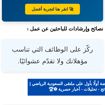
الأبحاث
فرع
🚀 انقر هنا لتجربة أفضل
جدة
ئح وإرشادات للباحثين عن عمل :
ركّز على الوظائف التي تناسب
مؤهلاتك ولا تقدّم عشوائيًا.
ضة أولًا بأول على ملتقى السعودية الرياضي |
ائج - تحليلات - أخبار حصرية ⚽🏆