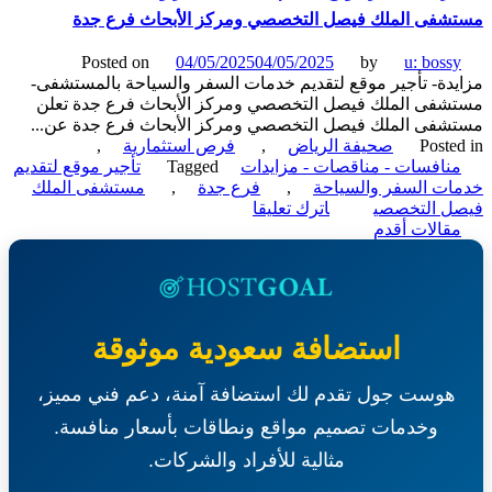
موقع
فى الملك فيصل التخصصي ومركز الأبحاث فرع جدة
لتقديم
مشروبات
Posted on
04/05/2025
04/05/2025
by
u: boss
ومأكولات
دة- تأجير موقع لتقديم خدمات السفر والسياحة بالمستشفى-
ساخنة
فى الملك فيصل التخصصي ومركز الأبحاث فرع جدة تعلن
وباردة
فى الملك فيصل التخصصي ومركز الأبحاث فرع جدة عن...
بالمستشفى-
Poste
صحيفة الرياض
,
فرص استثمارية
,
مستشفى
نافسات - مناقصات - مزايدات
Tagged
تأجير موقع لتقديم
الملك
ت السفر والسياحة
,
فرع جدة
,
مستشفى الملك
فيصل
on
ل التخصصي
اترك تعليقا
التخصصي
ّح
مزايدة-
قالات أقدم
ومركز
تأجير
قالات
الأبحاث
موقع
فرع
لتقديم
جدة
خدمات
السفر
استضافة سعودية موثوقة
والسياحة
بالمستشفى-
هوست جول تقدم لك استضافة آمنة، دعم فني مميز،
مستشفى
الملك
وخدمات تصميم مواقع ونطاقات بأسعار منافسة.
فيصل
التخصصي
مثالية للأفراد والشركات.
ومركز