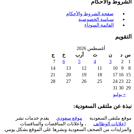
روط والاحكام
صفحة الشروط والأحكام
سياسة الخصوصية
القائمة السوداء
ويم
أغسطس 2026
د
ن
ث
أرب
خ
ج
7
6
5
4
3
2
14
13
12
11
10
9
21
20
19
18
17
16
28
27
26
25
24
23
31
30
 يوليو
ة عن ملتقى السعودية:
 ملتقى السعودية
موقع سعودي
يقدم خدمات نشر
علانات الوظائف
، واعلانات المناقصات والمنافسات
زايدات من الصحف السعودية ونشرها على الموقع بشكل يومي.