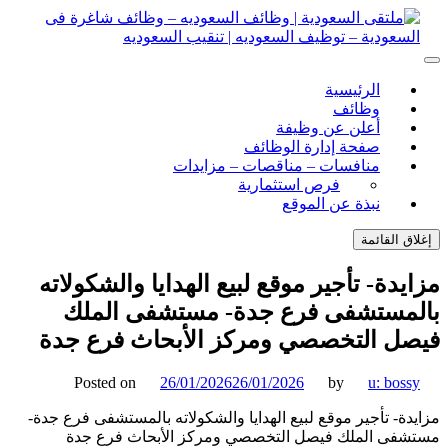
ل
توى
لتقى السعودية | وظائف السعوديه – وظائف شاغرة فى
ى السعودية | وظائف السعوديه – وظائف شاغرة فى السعودية –
الرئيسية
ف السعوديه | تنقيب السعوديه
ودية – توظيف السعوديه | تنقيب السعوديه
وظائف
أعلن عن وظيفة
صفحة إدارة الوظائف
منافسات – مناقصات – مزايدات
فرص استثمارية
نبذة عن الموقع
اق القائمة
يدة- تأجير موقع لبيع الهدايا والشكولاته
لمستشفى فرع جدة- مستشفى الملك
ل التخصصي ومركز الأبحاث فرع جدة
Posted on
26/01/2026
26/01/2026
by
u: boss
دة- تأجير موقع لبيع الهدايا والشكولاته بالمستشفى فرع جدة-
فى الملك فيصل التخصصي ومركز الأبحاث فرع جدة