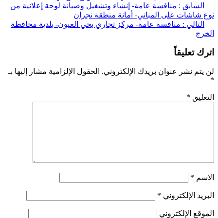
ّح
لسابق :
منافسة عامة- إنشاء وتشغيل وصيانة لوحة إعلانية من
شاشات على المباني- أمانة منطقة نجران
قالات
لتالي :
منافسة عامة- مركز تجاري بحي العيون- بلدية محافظة
ج
 تعليقاً
تم نشر عنوان بريدك الإلكتروني.
الحقول الإلزامية مشار إليها بـ
ليق
*
سم
*
يد الإلكتروني
*
قع الإلكتروني