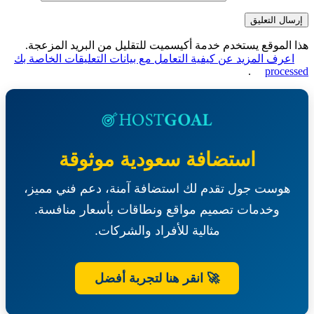
الموقع يستخدم خدمة أكيسميت للتقليل من البريد المزعجة.
عرف المزيد عن كيفية التعامل مع بيانات التعليقات الخاصة بك
.
proce
استضافة سعودية موثوقة
هوست جول تقدم لك استضافة آمنة، دعم فني مميز،
وخدمات تصميم مواقع ونطاقات بأسعار منافسة.
مثالية للأفراد والشركات.
🚀 انقر هنا لتجربة أفضل