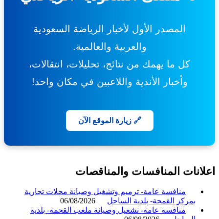
المصدر الأول لأخبار الرياضة السعودية
والعربية والعالمية.
كل ما يهمك من نتائج، تحليلات، انتقالات،
وأخبار الأندية واللاعبين في مكان واحد!
🔗 زيارة الموقع الآن
انات المنافسات والمناقصات
منافسة عامة- ترميم وتشغيل وصيانة محلات تجارية
بمركز القمحة- بلدية الساحل
06/08/2026
منافسة عامة- تشغيل وصيانة ملعب القحمة- بلدية