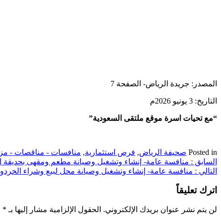
المصدر: جريدة الرياض- الصفحة 7
التاريخ: 3 يونيو 2026م
“مع تحيات اسرة موقع ملتقى السعودية”
Posted in
صحيفة الرياض
,
فرص استثمارية
,
منافسات - مناقصات - مزا
تصفّح
السابق :
منافسة عامة- إنشاء وتشغيل وصيانة مطعم ومقهى بحديقة ال
التالي :
منافسة عامة- إنشاء وتشغيل وصيانة محل لبيع وشراء الخردوات
المقالات
اترك تعليقاً
لن يتم نشر عنوان بريدك الإلكتروني.
الحقول الإلزامية مشار إليها بـ
*