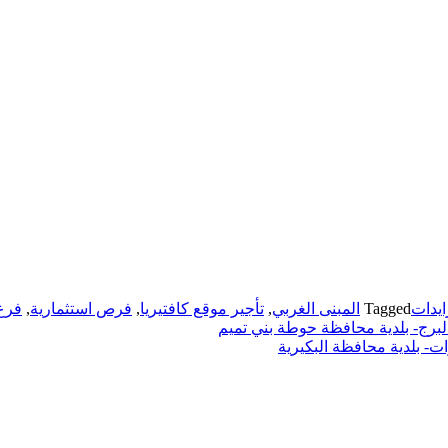
يدات
Tagged
المبنى الغربي
,
تأجير موقع كافتيريا
,
فرص استثمارية
,
فرع
برج- بلدية محافظة حوطة بني تميم
- بلدية محافظة البكيرية