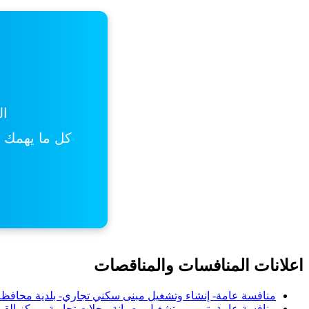
ال
كل ما يهمك من
اعلانات المنافسات والمناقصات
منافسة عامة- إنشاء وتشغيل مبنى سكني تجاري- بلدية محافظة 
منافسة عامة- ترميم وتشغيل وصيانة محلات تجارية بمركز القم