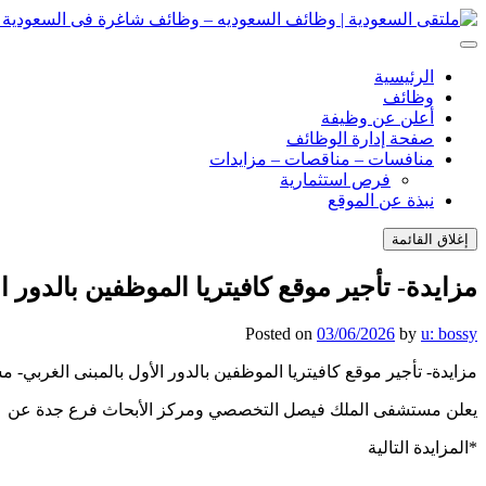
انتقل
إلى
ملتقى السعودية | وظائف السعوديه – وظائف شاغرة فى السعودية – ت
ملتقى السعودية | وظائف السعوديه – وظائف شاغرة فى السعودية – ت
المحتوى
الرئيسية
وظائف
أعلن عن وظيفة
صفحة إدارة الوظائف
منافسات – مناقصات – مزايدات
فرص استثمارية
نبذة عن الموقع
إغلاق القائمة
مزايدة- تأجير موقع كافيتريا الموظفين بالدو
Posted on
03/06/2026
by
u: bossy
مزايدة- تأجير موقع كافيتريا الموظفين بالدور الأول بالمبنى الغر
يعلن مستشفى الملك فيصل التخصصي ومركز الأبحاث فرع جدة عن
*المزايدة التالية