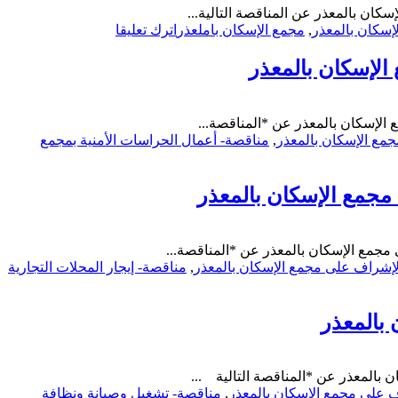
بالمعذر
الأساسات
على
بمخرج
مجمع
on
إسكان بالمعذر
,
مجمع الإسكان باملعذر
اترك تعليقا
الطوارئ
الإسكان
مناقصة-
بالأبراج-
بالمعذر
تحديث
الإسكان بالمعذر
لجنة
ماكينة
الإشراف
ووحدة
على
التحكم
مجمع
الإسكان بالمعذر عن *المناقصة...
الرئيسية
الإسكان
مع الإسكان بالمعذر
,
مناقصة- أعمال الحراسات الأمنية بمجمع
لعدد
بالمعذر
46
مصعدا-
 مجمع الإسكان بالمعذر
لجنة
الإشراف
على
مجمع
 مجمع الإسكان بالمعذر عن *المناقصة...
الإسكان
لإشراف على مجمع الإسكان بالمعذر
,
مناقصة- إيجار المحلات التجارية
بالمعذر
 بالمعذر
بالمعذر عن *المناقصة التالية ...
ف على مجمع الإسكان بالمعذر
,
مناقصة- تشغيل وصيانة ونظافة