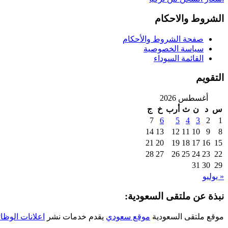
الشروط والاحكام
صفحة الشروط والأحكام
سياسة الخصوصية
القائمة السوداء
التقويم
أغسطس 2026
س
د
ن
ث
أرب
خ
ج
7
6
5
4
3
2
1
14
13
12
11
10
9
8
21
20
19
18
17
16
15
28
27
26
25
24
23
22
31
30
29
« يوليو
نبذة عن ملتقى السعودية:
موقع ملتقى السعودية
موقع سعودي
يقدم خدمات نشر
اعلانات الوظا