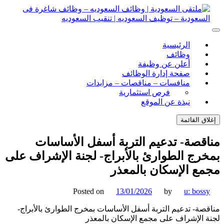
ل
توى
لتقى السعودية | وظائف السعوديه – وظائف شاغرة فى
ى السعودية | وظائف السعوديه – وظائف شاغرة فى السعودية –
الرئيسية
ف السعوديه | تنقيب السعوديه
ودية – توظيف السعوديه | تنقيب السعوديه
وظائف
أعلن عن وظيفة
صفحة إدارة الوظائف
منافسات – مناقصات – مزايدات
فرص استثمارية
نبذة عن الموقع
اق القائمة
قصة- تدعيم التربة أسفل الأساسات
رج الطوارئ بالأبراج- لجنة الإشراف على
ع الإسكان بالمعذر
Posted on
13/01/2026
by
u: boss
صة- تدعيم التربة أسفل الأساسات بمخرج الطوارئ بالأبراج-
 الإشراف على مجمع الإسكان بالمعذر