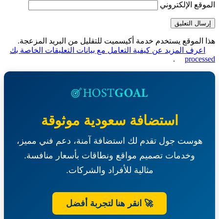
قع الإلكتروني
الموقع يستخدم خدمة أكيسميت للتقليل من البريد المزعجة.
عرف المزيد عن كيفية التعامل مع بيانات التعليقات الخاصة بك
.
proce
استضافة سعودية موثوقة
هوست جول تقدم لك استضافة آمنة، دعم فني مميز،
وخدمات تصميم مواقع ونطاقات بأسعار منافسة.
مثالية للأفراد والشركات.
🚀 انقر هنا لتجربة أفضل