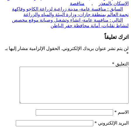
كان بالمعذر
,
مناقصة
ّح
لسابق :
منافسة عامة- مدينة زراعية لزراعة الكاجو وفاكهة
 العالم بمنطقة جازان- وزارة البيئة والمياه والزراعة
قالات
لتالي :
منافسة عامة- إنشاء وتشغيل وصيانة موقع مخصص
ط نقليات- أمانة محافظة حفر الباطن
 تعليقاً
تم نشر عنوان بريدك الإلكتروني.
الحقول الإلزامية مشار إليها بـ
ليق
*
سم
*
يد الإلكتروني
*