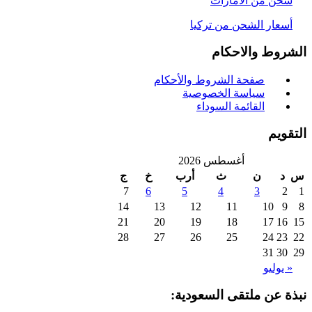
حن من الامارات
سعار الشحن من تركيا
روط والاحكام
صفحة الشروط والأحكام
سياسة الخصوصية
القائمة السوداء
ويم
أغسطس 2026
د
ن
ث
أرب
خ
ج
7
6
5
4
3
2
14
13
12
11
10
9
21
20
19
18
17
16
28
27
26
25
24
23
31
30
 يوليو
ة عن ملتقى السعودية: