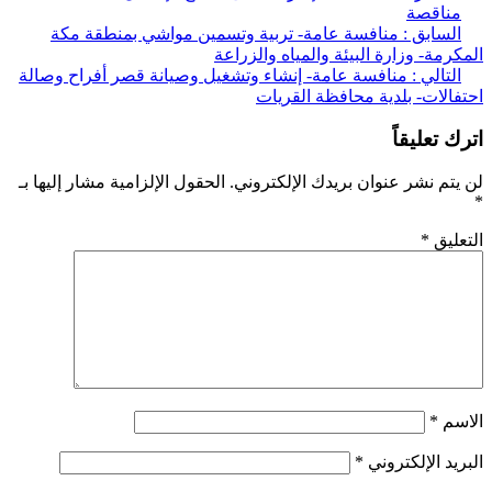
ناقصة
ّح
لسابق :
منافسة عامة- تربية وتسمين مواشي بمنطقة مكة
رمة- وزارة البيئة والمياه والزراعة
قالات
لتالي :
منافسة عامة- إنشاء وتشغيل وصيانة قصر أفراح وصالة
الات- بلدية محافظة القريات
 تعليقاً
تم نشر عنوان بريدك الإلكتروني.
الحقول الإلزامية مشار إليها بـ
ليق
*
سم
*
يد الإلكتروني
*