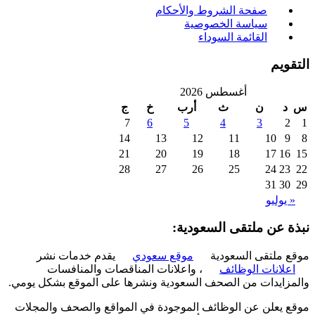
صفحة الشروط والأحكام
سياسة الخصوصية
القائمة السوداء
ويم
أغسطس 2026
د
ن
ث
أرب
خ
ج
7
6
5
4
3
2
14
13
12
11
10
9
21
20
19
18
17
16
28
27
26
25
24
23
31
30
 يوليو
ة عن ملتقى السعودية:
 ملتقى السعودية
موقع سعودي
يقدم خدمات نشر
علانات الوظائف
، واعلانات المناقصات والمنافسات
زايدات من الصحف السعودية ونشرها على الموقع بشكل يومي.
 يعلن عن الوظائف الموجودة في المواقع والصحف والمجلات