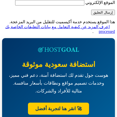
قع الإلكتروني
الموقع يستخدم خدمة أكيسميت للتقليل من البريد المزعجة.
عرف المزيد عن كيفية التعامل مع بيانات التعليقات الخاصة بك
.
proce
استضافة سعودية موثوقة
هوست جول تقدم لك استضافة آمنة، دعم فني مميز،
وخدمات تصميم مواقع ونطاقات بأسعار منافسة.
مثالية للأفراد والشركات.
🚀 انقر هنا لتجربة أفضل