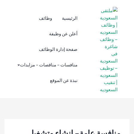
نتقل
لى
لمحتوى
الرئيسية
وظائف
أعلن عن وظيفة
صفحة إدارة الوظائف
منافسات – مناقصات – مزايدات
نبذة عن الموقع
ملتقى
ملتقى السعودية |
السعودية |
وظائف السعوديه
وظائف
– وظائف شاغرة
فى السعودية –
السعوديه –
توظيف السعوديه
وظائف
منافسة عامة- إنشاء وتشغيل