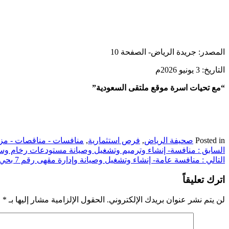
المصدر: جريدة الرياض- الصفحة 10
التاريخ: 3 يونيو 2026م
“مع تحيات اسرة موقع ملتقى السعودية”
Posted in
صحيفة الرياض
,
فرص استثمارية
,
منافسات - مناقصات - مزا
تصفّح
السابق :
منافسة- إنشاء وترميم وتشغيل وصيانة مستودعات رخام وسيرا
التالي :
منافسة عامة- إنشاء وتشغيل وصيانة وإدارة مقهى رقم 7 بحي المقاهي- بلدية محافظة رفحاء
المقالات
اترك تعليقاً
لن يتم نشر عنوان بريدك الإلكتروني.
الحقول الإلزامية مشار إليها بـ
*