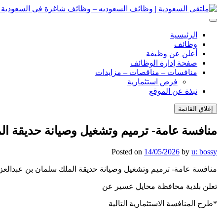
انتقل
إلى
ملتقى السعودية | وظائف السعوديه – وظائف شاغرة فى السعودية – ت
ملتقى السعودية | وظائف السعوديه – وظائف شاغرة فى السعودية – ت
المحتوى
الرئيسية
وظائف
أعلن عن وظيفة
صفحة إدارة الوظائف
منافسات – مناقصات – مزايدات
فرص استثمارية
نبذة عن الموقع
إغلاق القائمة
منافسة عامة- ترميم وتشغيل وصيانة حديقة ال
Posted on
14/05/2026
by
u: bossy
منافسة عامة- ترميم وتشغيل وصيانة حديقة الملك سلمان بن عبدالعز
تعلن بلدية محافظة محايل عسير عن
*طرح المنافسة الاستثمارية التالية