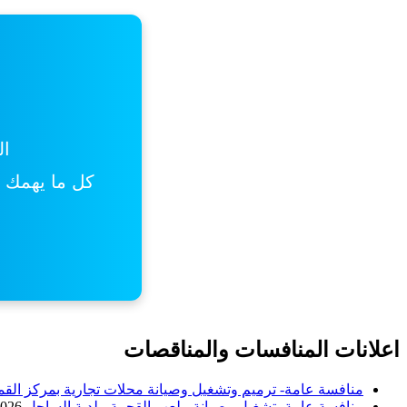
ال
كل ما يهمك من
اعلانات المنافسات والمناقصات
منافسة عامة- ترميم وتشغيل وصيانة محلات تجارية بمركز القم
منافسة عامة- تشغيل وصيانة ملعب القحمة- بلدية الساحل
2026