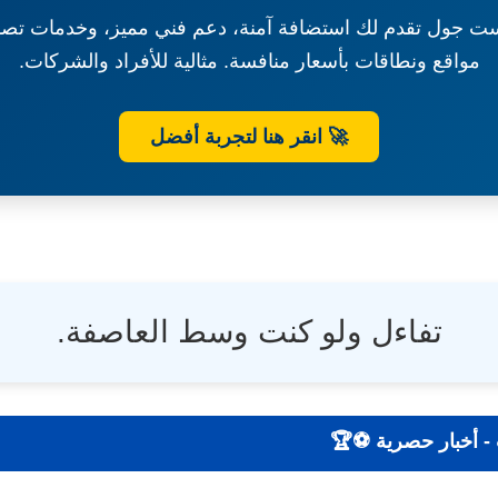
ت جول تقدم لك استضافة آمنة، دعم فني مميز، وخدمات تصم
مواقع ونطاقات بأسعار منافسة. مثالية للأفراد والشركات.
🚀 انقر هنا لتجربة أفضل
تفاءل ولو كنت وسط العاصفة.
| نتائج - تحليلات - أخبار حصرية ⚽🏆