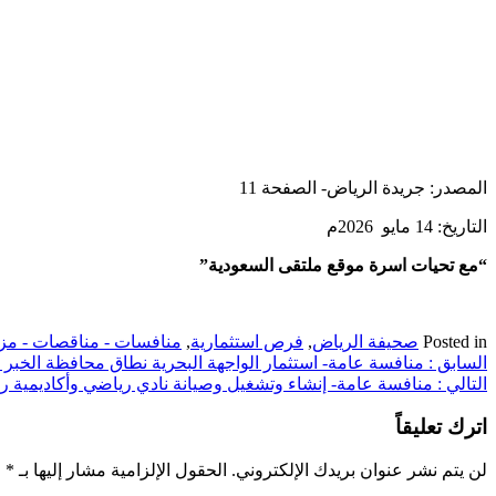
المصدر: جريدة الرياض- الصفحة 11
التاريخ: 14 مايو 2026م
“مع تحيات اسرة موقع ملتقى السعودية”
Posted in
صحيفة الرياض
,
فرص استثمارية
,
منافسات - مناقصات - مزا
تصفّح
السابق :
منافسة عامة- استثمار الواجهة البحرية نطاق محافظة الخبر ل
التالي :
منافسة عامة- إنشاء وتشغيل وصيانة نادي رياضي وأكاديمية ري
المقالات
اترك تعليقاً
لن يتم نشر عنوان بريدك الإلكتروني.
الحقول الإلزامية مشار إليها بـ
*