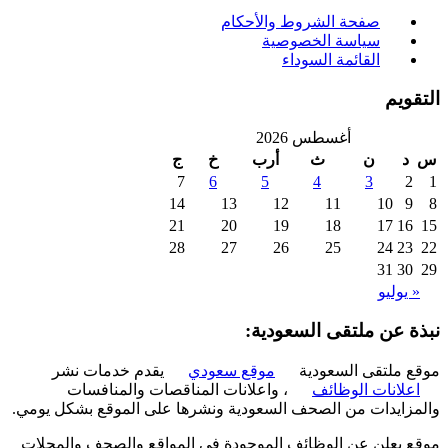
صفحة الشروط والأحكام
سياسة الخصوصية
القائمة السوداء
ويم
أغسطس 2026
د
ن
ث
أرب
خ
ج
7
6
5
4
3
2
14
13
12
11
10
9
21
20
19
18
17
16
28
27
26
25
24
23
31
30
 يوليو
ة عن ملتقى السعودية:
 ملتقى السعودية
موقع سعودي
يقدم خدمات نشر
علانات الوظائف
، واعلانات المناقصات والمنافسات
زايدات من الصحف السعودية ونشرها على الموقع بشكل يومي.
 يعلن عن الوظائف الموجودة في المواقع والصحف والمجلات