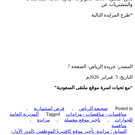
مشتريات عن
 المزايدة التالية
در: جريدة الرياض- الصفحة 7
براير 2026م
تحيات اسرة موقع ملتقى السعودية”
Poste
صحيفة الرياض
,
فرص استثمارية
,
نافسات - مناقصات - مزايدات
Tagged
المديرية العامة
ازات
,
تأجير موقع مغسلة
,
مزايدة
,
نافسة
ّح
لسابق :
مزايدة- تأجير موقع كافتيريا الموظفين بالدور الأول-