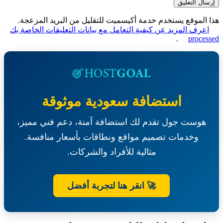
الموقع يستخدم خدمة أكيسميت للتقليل من البريد المزعجة.
عرف المزيد عن كيفية التعامل مع بيانات التعليقات الخاصة بك
.
proce
استضافة سعودية موثوقة
هوست جول تقدم لك استضافة آمنة، دعم فني مميز،
وخدمات تصميم مواقع ونطاقات بأسعار منافسة.
مثالية للأفراد والشركات.
🚀 انقر هنا لتجربة أفضل