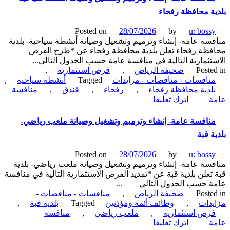
إنشاء
ة محافظة رفحاء
وتشغيل
وصيانة
Posted on
28/07/2026
by
u: boss
محلات
سة عامة- إنشاء وترميم وتشغيل وصيانة أنشطة سياحية- بلدية
تجارية-
ظة رفحاء تعلن بلدية محافظة رفحاء عن *طرح الفرص
بلدية
تثمارية التالية في منافسة عامة حسب الجدول التالي...
محافظة
Poste
صحيفة الرياض
,
فرص استثمارية
,
القطيف
نافسات - مناقصات - مزايدات
Tagged
أنشطة سياحية
,
لدية محافظة رفجاء
,
رفحاء
,
فندق
,
منافسة
on
ة
اترك تعليقا
منافسة
عامة-
نافسة عامة- إنشاء وترميم وتشغيل وصيانة ملعب رياضي-
إنشاء
ة قبة
وترميم
وتشغيل
Posted on
28/07/2026
by
u: boss
وصيانة
سة عامة- إنشاء وترميم وتشغيل وصيانة ملعب رياضي- بلدية
أنشطة
تعلن بلدية قبة عن *تمديد الفرص الاستثمارية التالية في منافسة
سياحية-
ة حسب الجدول التالي ...
بلدية
Poste
صحيفة الرياض
,
منافسات - مناقصات -
محافظة
دات
,
وظائف أئمة ومؤذنين
Tagged
بلدية قبة
,
رفحاء
رص استثمارية
,
ملعب رياضي
,
منافسة
on
ة
اترك تعليقا