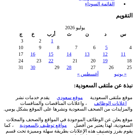
القائمة السوداء
ويم
يوليو 2026
د
ن
ث
أرب
خ
ج
3
2
1
10
9
8
7
6
5
17
16
15
14
13
12
1
24
23
22
21
20
19
31
30
29
28
27
26
 يونيو
أغسطس »
ة عن ملتقى السعودية:
 ملتقى السعودية
موقع سعودي
يقدم خدمات نشر
علانات الوظائف
، واعلانات المناقصات والمنافسات
زايدات من الصحف السعودية ونشرها على الموقع بشكل يومي.
 يعلن عن الوظائف الموجودة في المواقع والصحف والمجلات
ودية، لهذا يعتبر من أفضل
مواقع توظيف بالسعودية
، كما
 بفرز وتصنيف هذه الإعلانات بطريقة سهلة ومميزة تحت قسم