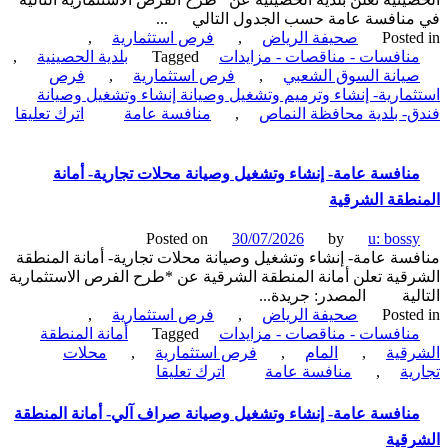
نافسة عامة حسب الجدول التالي ...
Poste
صحيفة الرياض
,
فرص استثمارية
,
نافسات - مناقصات - مزايدات
Tagged
بلدية الحصينية
,
يانة السوق الشعبي
,
فرص استثمارية
,
فرص
مارية- إنشاء وترميم وتشغيل وصيانة إنشاء وتشغيل وصيانة
- بلدية محافظة النماص
,
منافسة عامة
اترك تعليقا
فسة
-
نافسة عامة- إنشاء وتشغيل وصيانة محلات تجارية- أمانة
م
طقة الشرقية
غيل
نة
Posted on
30/07/2026
by
u: boss
وق
سة عامة- إنشاء وتشغيل وصيانة محلات تجارية- أمانة المنطقة
بي-
قية تعلن أمانة المنطقة الشرقية عن *طرح الفرص الاستثمارية
لية المصدر: جريدة...
ينية
Poste
صحيفة الرياض
,
فرص استثمارية
,
نافسات - مناقصات - مزايدات
Tagged
أمانة المنطقة
قية
,
المام
,
فرص استثمارية
,
محلات
on
ية
,
منافسة عامة
اترك تعليقا
منافسة
عامة-
نافسة عامة- إنشاء وتشغيل وصيانة صراف آلي- أمانة المنطقة
إنشاء
قية
وتشغيل