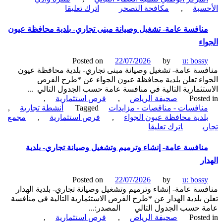
on
سبة
,
مكافحة التصحر
اترك تعليقا
منافسة
عامة-
نافسة عامة- تشغيل وصيانة مبنى تجاري- بلدية محافظة عيون
متنزه
اء
وادي
الأحسبة
Posted on
22/07/2026
by
u: boss
سياحي
سة عامة- تشغيل وصيانة مبنى تجاري- بلدية محافظة عيون
بيئي-
اء تعلن بلدية محافظة عيون الجواء عن *طرح الفرص
المركز
تثمارية التالية في منافسة عامة حسب الجدول التالي ...
الوطني
Poste
صحيفة الرياض
,
فرص استثمارية
,
لتنمية
نافسات - مناقصات - مزايدات
Tagged
أنشطة تجارية
,
الغطاء
لدية محافظة عيون الجواء
,
فرص استثمارية
,
مجمع
النباتي
on
ي
اترك تعليقا
منافسة
عامة-
نافسة عامة- إنشاء وترميم وتشغيل وصيانة تجاري- بلدية
تشغيل
ار
وصيانة
مبنى
Posted on
22/07/2026
by
u: boss
تجاري-
سة عامة- إنشاء وترميم وتشغيل وصيانة تجاري- بلدية الهدار
بلدية
 بلدية الهدار عن *طرح الفرص الاستثمارية التالية في منافسة
محافظة
 حسب الجدول التالي المصدر:...
عيون
Poste
صحيفة الرياض
,
فرص استثمارية
,
الجواء