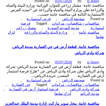
Posted on
05/07/2026
by
u: boss
عدد
سة عامة- مشتل زراعي للموارد الوراثية- وزارة البيئة والمياه
مواقع
راعة تعلن وزارة البيئة والمياه والزراعة عن *تمديد الفرص
لوحات
تثمارية التالية في منافسة عامة حسب...
إعلانية-
Poste
صحيفة الرياض
,
فرص استثمارية
,
أمانة
نافسات - مناقصات - مزايدات
Tagged
فرصة
محافظة
ارية
,
مدينة المدينة المنورة
,
مشتل زراعي
,
حفر
نافسة عامة
,
وزارة البيئة والمياه والزراعة
اترك
الباطن
on
ا
منافسة
عامة-
نافسة عامة- قطعة أرض في حي العمارية مدينة الرياض-
مشتل
 وادي الرياض
زراعي
للموارد
Posted on
05/07/2026
by
u: boss
الوراثية-
سة عامة- قطعة أرض في حي العمارية مدينة الرياض- شركة
وزارة
 الرياض تعلن شركة وادي الرياض عن *طرح فرصة استثمار
البيئة
في العمارية المصدر: جريدة الرياض-...
والمياه
Poste
صحيفة الرياض
,
فرص استثمارية
,
والزراعة
نافسات - مناقصات - مزايدات
Tagged
حي العمارية
,
ركة وادي الرياض
,
فرصة استثمار أرض في العمارية
,
on
دينة الرياض
اترك تعليقا
منافسة
عامة-
نافسة عامة- محل سوبر ماركت- إدارة مدينة الملك عبدالعزيز