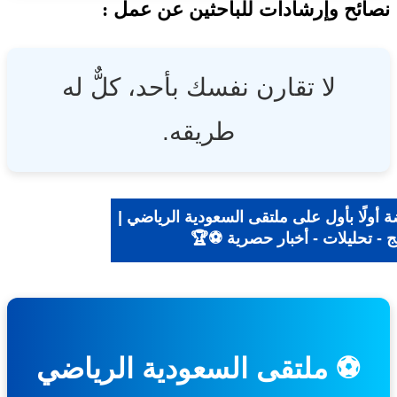
ئح وإرشادات للباحثين عن عمل :
لا تقارن نفسك بأحد، كلٌّ له
طريقه.
 أولًا بأول على ملتقى السعودية الرياضي |
ج - تحليلات - أخبار حصرية ⚽🏆
⚽ ملتقى السعودية الرياضي