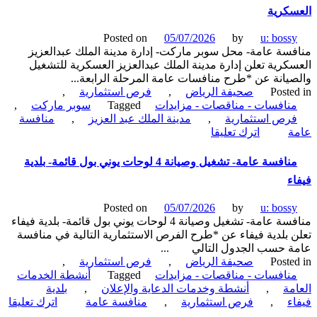
قطعة
كرية
أرض
في
Posted on
05/07/2026
by
u: boss
حي
سة عامة- محل سوبر ماركت- إدارة مدينة الملك عبدالعزيز
العمارية
كرية تعلن إدارة مدينة الملك عبدالعزيز العسكرية للتشغيل
مدينة
يانة عن *طرح منافسات عامة المرحلة الرابعة...
الرياض-
Poste
صحيفة الرياض
,
فرص استثمارية
,
شركة
نافسات - مناقصات - مزايدات
Tagged
سوبر ماركت
,
وادي
رص استثمارية
,
مدينة الملك عبد العزيز
,
منافسة
الرياض
on
ة
اترك تعليقا
منافسة
عامة-
منافسة عامة- تشغيل وصيانة 4 لوحات يوني بول قائمة- بلدية
محل
ء
سوبر
ماركت-
Posted on
05/07/2026
by
u: boss
إدارة
منافسة عامة- تشغيل وصيانة 4 لوحات يوني بول قائمة- بلدية فيفاء
مدينة
 بلدية فيفاء عن *طرح الفرص الاستثمارية التالية في منافسة
الملك
ة حسب الجدول التالي ...
عبدالعزيز
Poste
صحيفة الرياض
,
فرص استثمارية
,
العسكرية
نافسات - مناقصات - مزايدات
Tagged
أنشطة الخدمات
مة
,
أنشطة وخدمات الدعاية والإعلان
,
بلدية
ء
,
فرص استثمارية
,
منافسة عامة
اترك تعليقا