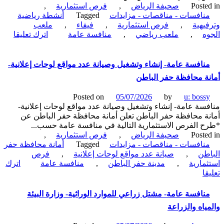
Poste
صحيفة الرياض
,
فرص استثمارية
,
نافسات - مناقصات - مزايدات
Tagged
أنشطة رياضية
يهية
,
فرص استثمارية
,
فيفاء
,
ملعب
ه
,
ملعب رياضي
,
منافسة عامة
اترك تعليقا
فسة
-
نافسة عامة- إنشاء وتشغيل وصيانة عدد مواقع لوحات إعلانية-
يل
ة محافظة حفر الباطن
نة
ب
Posted on
05/07/2026
by
u: boss
ه-
سة عامة- إنشاء وتشغيل وصيانة عدد مواقع لوحات إعلانية-
ة محافظة حفر الباطن تعلن أمانة محافظة حفر الباطن عن
ء
 الفرص الاستثمارية التالية في منافسة عامة حسب...
Poste
صحيفة الرياض
,
فرص استثمارية
,
نافسات - مناقصات - مزايدات
Tagged
أمانة محافظة حفر
طن
,
صيانة عدد مواقع لوحات إعلانية
,
فرص
مارية
,
مدينة حفر الباطن
,
منافسة عامة
اترك
on
ا
منافسة
عامة-
نافسة عامة- مشتل زراعي للموارد الوراثية- وزارة البيئة
إنشاء
ياه والزراعة
وتشغيل
وصيانة