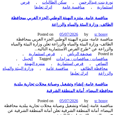
 بنت عبدالرحمن
,
سكن الطالبات
,
فرص
فيفاء
on
مارية
,
منافسة عامة
اترك تعليقا
مناقصة-
مشروع
نافسة عامة- متنزه البهيتة الوطني الجزء الغربي بمحافظة
تنفيذ
ئف- وزارة البيئة والمياه والزراعة
أعمال
تطوير
Posted on
05/07/2026
by
u: boss
الموقع
سة عامة- متنزه البهيتة الوطني الجزء الغربي بمحافظة
العام
ئف- وزارة البيئة والمياه والزراعة تعلن وزارة البيئة والمياه
لمنطقة
راعة عن *طرح الفرص الاستثمارية التالية...
عمائر
Poste
صحيفة الرياض
,
فرص استثمارية
,
سكن
نافسات - مناقصات - مزايدات
Tagged
الجبيل
,
الطالبات-
لنماص
,
فرص استثمارية
,
متنزه البهيتة
,
جامعة
حافظة الطائف
,
منافسة عامة
,
وزارة البيئة والمياه
الأميرة
on
راعة
اترك تعليقا
نورة
منافسة
بنت
عامة-
نافسة عامة- إنشاء وتشغيل وصيانة محلات تجارية ببلدية
عبدالرحمن
متنزه
ظة البيضاء- أمانة المنطقة الشرقية
البهيتة
الوطني
Posted on
05/07/2026
by
u: boss
الجزء
سة عامة- إنشاء وتشغيل وصيانة محلات تجارية ببلدية محافظة
الغربي
ضاء- أمانة المنطقة الشرقية تعلن أمانة المنطقة الشرقية عن
بمحافظة