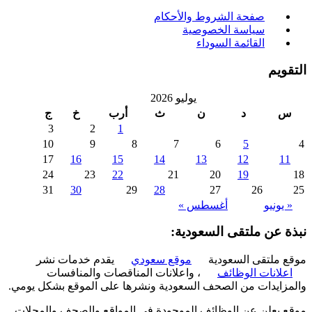
صفحة الشروط والأحكام
سياسة الخصوصية
القائمة السوداء
ويم
يوليو 2026
د
ن
ث
أرب
خ
ج
3
2
1
10
9
8
7
6
5
17
16
15
14
13
12
1
24
23
22
21
20
19
31
30
29
28
27
26
 يونيو
أغسطس »
ة عن ملتقى السعودية:
 ملتقى السعودية
موقع سعودي
يقدم خدمات نشر
علانات الوظائف
، واعلانات المناقصات والمنافسات
زايدات من الصحف السعودية ونشرها على الموقع بشكل يومي.
 يعلن عن الوظائف الموجودة في المواقع والصحف والمجلات