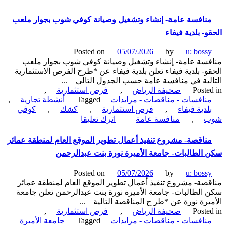
فسة
-
نافسة عامة- إنشاء وتشغيل وصيانة كوفي شوب بجوار ملعب
يل
و- بلدية فيفاء
نة
Posted on
05/07/2026
by
u: boss
ات
سة عامة- إنشاء وتشغيل وصيانة كوفي شوب بجوار ملعب
و- بلدية فيفاء تعلن بلدية فيفاء عن *طرح الفرص الاستثمارية
لية في منافسة عامة حسب الجدول التالي ...
ة-
Poste
صحيفة الرياض
,
فرص استثمارية
,
نافسات - مناقصات - مزايدات
Tagged
أنشطة تجارية
,
ء
لدية فيفاء
,
فرص استثمارية
,
كشك
,
كوفي
on
ب
,
منافسة عامة
اترك تعليقا
منافسة
عامة-
ناقصة- مشروع تنفيذ أعمال تطوير الموقع العام لمنطقة عمائر
إنشاء
الطالبات- جامعة الأميرة نورة بنت عبدالرحمن
وتشغيل
وصيانة
Posted on
05/07/2026
by
u: boss
كوفي
صة- مشروع تنفيذ أعمال تطوير الموقع العام لمنطقة عمائر
شوب
الطالبات- جامعة الأميرة نورة بنت عبدالرحمن تعلن جامعة
بجوار
يرة نورة عن *طر ح المناقصة التالية ...
ملعب
Poste
صحيفة الرياض
,
فرص استثمارية
,
الحقو-
نافسات - مناقصات - مزايدات
Tagged
جامعة الأميرة
بلدية