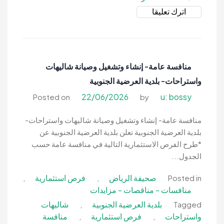
on
اترك تعليقا
منافسة
عامة-
استثمار
مشتل
منافسة عامة- إنشاء وتشغيل وصيانة شاليهات
العرج
واستراحات- بلدية العرضية الجنوبية
مشتل
بيئي-
22/06/2026
u: bossy
Posted on
by
المركز
الوطني
منافسة عامة- إنشاء وتشغيل وصيانة شاليهات واستراحات-
لتنمية
بلدية العرضية الجنوبية تعلن بلدية العرضية الجنوبية عن
الغطاء
*طرح الفرص الاستثمارية التالية في منافسة عامة حسب
النباتي
الجدول...
ومكافحة
صحيفة الرياض
فرص استثمارية
,
,
Posted in
التصحر
منافسات - مناقصات - مزايدات
بلدية العرضية الجنوبية
شاليهات
,
Tagged
واستراحات
فرص استثمارية
منافسة
,
,