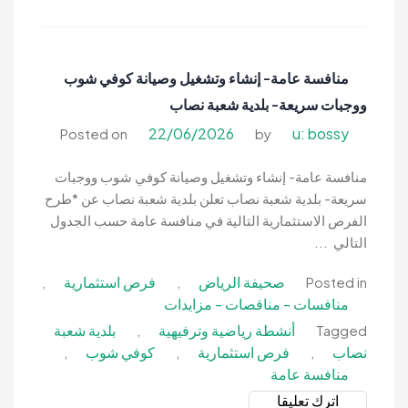
عامة-
فرصة
استثمار
منافسة عامة- إنشاء وتشغيل وصيانة كوفي شوب
جزء
ووجبات سريعة- بلدية شعبة نصاب
من
متنزه
22/06/2026
u: bossy
Posted on
by
الجموم
الوطني
منافسة عامة- إنشاء وتشغيل وصيانة كوفي شوب ووجبات
3-
سريعة- بلدية شعبة نصاب تعلن بلدية شعبة نصاب عن *طرح
المركز
الفرص الاستثمارية التالية في منافسة عامة حسب الجدول
الوطني
التالي ...
لتنمية
صحيفة الرياض
فرص استثمارية
,
,
Posted in
الغطاء
منافسات - مناقصات - مزايدات
النباتي
ومكافحة
أنشطة رياضية وترفيهية
بلدية شعبة
,
Tagged
التصحر
نصاب
فرص استثمارية
كوفي شوب
,
,
,
منافسة عامة
on
اترك تعليقا