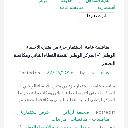
بلدية الساحل
حديقة
فرص
,
,
استثمارية
منافسة عامة
,
on
اترك تعليقا
منافسة
عامة-
تشغيل
وصيانة
منافسة عامة- استثمار جزء من متنزه الأحساء
منطقة
الوطني 1- المركز الوطني لتنمية الغطاء النباتي ومكافحة
السباحة
وأنشطة
التصحر
سياحية-
22/06/2026
u: bossy
Posted on
by
بلدية
الساحل
منافسة عامة- استثمار جزء من متنزه الأحساء الوطني 1-
المركز الوطني لتنمية الغطاء النباتي ومكافحة التصحر يعلن
المركزالوطني لتنمية الغطاء النباتي ومكافحة التصحر عن...
صحيفة الرياض
فرص استثمارية
,
,
Posted in
منافسات - مناقصات - مزايدات
استثمار جزء من متنزه الأحساء الوطني 1
,
Tagged