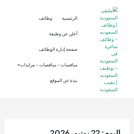
نتقل
لى
لمحتوى
الرئيسية
وظائف
أعلن عن وظيفة
صفحة إدارة الوظائف
منافسات – مناقصات – مزايدات
نبذة عن الموقع
ملتقى
ملتقى السعودية |
السعودية |
وظائف السعوديه
وظائف
– وظائف شاغرة
فى السعودية –
السعوديه –
توظيف السعوديه
وظائف
اليوم:
22 يونيو، 2026