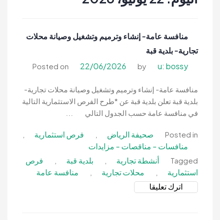
| تنقيب السعوديه
شاغرة فى
السعودية –
توظيف
منافسة عامة- إنشاء وترميم وتشغيل وصيانة محلات
السعوديه |
تجارية- بلدية قبة
تنقيب
22/06/2026
u: bossy
Posted on
by
السعوديه
منافسة عامة- إنشاء وترميم وتشغيل وصيانة محلات تجارية-
بلدية قبة تعلن بلدية قبة عن *طرح الفرص الاستثمارية التالية
في منافسة عامة حسب الجدول التالي ...
صحيفة الرياض
فرص استثمارية
,
,
Posted in
منافسات - مناقصات - مزايدات
أنشطة تجارية
بلدية قبة
فرص
,
,
Tagged
استثمارية
محلات تجارية
منافسة عامة
,
,
on
اترك تعليقا
منافسة
عامة-