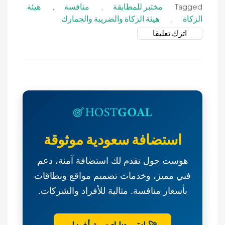
التصحر
مختبر للمطابقة
منافسة
هيئة
,
,
Tagged
الزكاة
هيئة الزكاة والضريبة والجمارك
,
on
اترك تعليقا
منافسة
عامة-
تأجير
واستثمار
مختبر
للمطابقة
بحي
المغرزات-
استضافة سعودية موثوقة
هيئة
الزكاة
هوست جول تقدم لك استضافة آمنة، دعم
والضريبة
فني مميز، وخدمات تصميم مواقع ونطاقات
والجمارك
بأسعار منافسة. مثالية للأفراد والشركات.