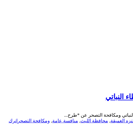
ء النباتي
النباتي ومكافحة التصحر عن *طرح...
نزه الغميقة
,
محافظة الليث
,
منافسة عامة
,
ومكافحة التصحر
اترك