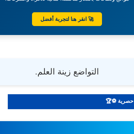
🚀 انقر هنا لتجربة أفضل
التواضع زينة العلم.
 تحليلات - أخبار حصرية ⚽🏆