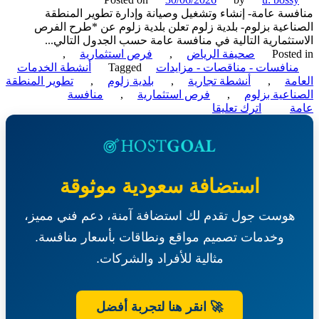
سة عامة- إنشاء وتشغيل وصيانة وإدارة تطوير المنطقة
اعية بزلوم- بلدية زلوم تعلن بلدية زلوم عن *طرح الفرص
تثمارية التالية في منافسة عامة حسب الجدول التالي...
Poste
صحيفة الرياض
,
فرص استثمارية
,
نافسات - مناقصات - مزايدات
Tagged
أنشطة الخدمات
مة
,
أنشطة تجارية
,
بلدية زلوم
,
تطوير المنطقة
اعية بزلوم
,
فرص استثمارية
,
منافسة
on
ة
اترك تعليقا
منافسة
عامة-
إنشاء
وتشغيل
وصيانة
استضافة سعودية موثوقة
وإدارة
تطوير
هوست جول تقدم لك استضافة آمنة، دعم فني مميز،
المنطقة
الصناعية
وخدمات تصميم مواقع ونطاقات بأسعار منافسة.
بزلوم-
بلدية
مثالية للأفراد والشركات.
زلوم
🚀 انقر هنا لتجربة أفضل