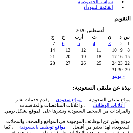
سياسة الخصوصية
القائمة السوداء
ويم
أغسطس 2026
د
ن
ث
أرب
خ
ج
7
6
5
4
3
2
14
13
12
11
10
9
21
20
19
18
17
16
28
27
26
25
24
23
31
30
 يوليو
ة عن ملتقى السعودية:
 ملتقى السعودية
موقع سعودي
يقدم خدمات نشر
علانات الوظائف
، واعلانات المناقصات والمنافسات
زايدات من الصحف السعودية ونشرها على الموقع بشكل يومي.
 يعلن عن الوظائف الموجودة في المواقع والصحف والمجلات
ودية، لهذا يعتبر من أفضل
مواقع توظيف بالسعودية
، كما
 بفرز وتصنيف هذه الإعلانات بطريقة سهلة ومميزة تحت قسم