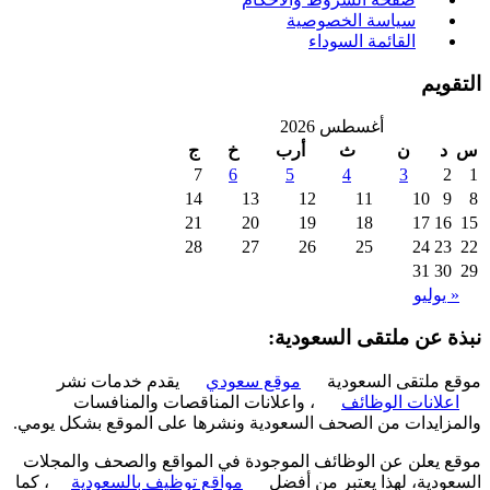
سياسة الخصوصية
القائمة السوداء
ويم
أغسطس 2026
د
ن
ث
أرب
خ
ج
7
6
5
4
3
2
14
13
12
11
10
9
21
20
19
18
17
16
28
27
26
25
24
23
31
30
 يوليو
ة عن ملتقى السعودية:
 ملتقى السعودية
موقع سعودي
يقدم خدمات نشر
علانات الوظائف
، واعلانات المناقصات والمنافسات
زايدات من الصحف السعودية ونشرها على الموقع بشكل يومي.
 يعلن عن الوظائف الموجودة في المواقع والصحف والمجلات
ودية، لهذا يعتبر من أفضل
مواقع توظيف بالسعودية
، كما