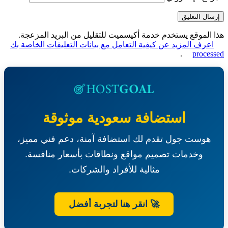
الموقع يستخدم خدمة أكيسميت للتقليل من البريد المزعجة.
عرف المزيد عن كيفية التعامل مع بيانات التعليقات الخاصة بك
.
proce
استضافة سعودية موثوقة
هوست جول تقدم لك استضافة آمنة، دعم فني مميز،
وخدمات تصميم مواقع ونطاقات بأسعار منافسة.
مثالية للأفراد والشركات.
🚀 انقر هنا لتجربة أفضل