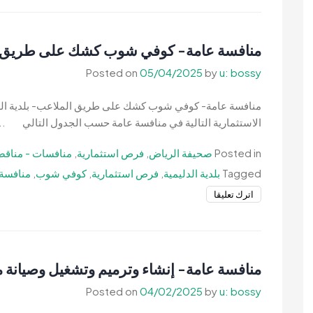
عامة-
كوفي
شوب
منافسة عامة- كوفي شوب كشك على طريق الم
على
Posted on
05/04/2025
by
u: bossy
طريق
الملك
منافسة عامة- كوفي شوب كشك على طريق الملاعب- بلدية الدليم
سلمان-
الاستثمارية التالية في منافسة عامة حسب الجدول التالي ..
بلدية
الدليمية
Posted in
صحيفة الرياض
,
فرص استثمارية
,
منافسات - مناقص
Tagged
بلدية الدليمية
,
فرص استثمارية
,
كوفي شوب
,
منافسة 
on
اترك تعليقا
منافسة
عامة-
كوفي
شوب
منافسة عامة- إنشاء وترميم وتشغيل وصيانة م
كشك
Posted on
04/02/2025
by
u: bossy
على
طريق