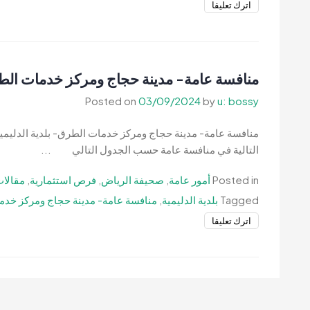
on
اترك تعليقا
منافسة
غامة-
كوفي
شوب
منافسة عامة- مدينة حجاج ومركز خدمات الطرق
كشك
Posted on
03/09/2024
by
u: bossy
على
طريق
منافسة عامة- مدينة حجاج ومركز خدمات الطرق- بلدية الدليمية
الملاعب-
التالية في منافسة عامة حسب الجدول التالي ...
بلدية
الدليمية
Posted in
أمور عامة
,
صحيفة الرياض
,
فرص استثمارية
,
مقالات
Tagged
بلدية الدليمية
,
منافسة عامة- مدينة حجاج ومركز خدما
on
اترك تعليقا
منافسة
عامة-
مدينة
حجاج
ومركز