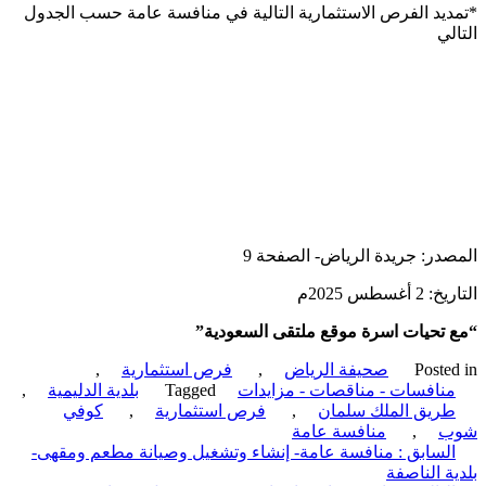
يد الفرص الاستثمارية التالية في منافسة عامة حسب الجدول
لي
در: جريدة الرياض- الصفحة 9
أغسطس 2025م
تحيات اسرة موقع ملتقى السعودية”
Poste
صحيفة الرياض
,
فرص استثمارية
,
نافسات - مناقصات - مزايدات
Tagged
بلدية الدليمية
,
ريق الملك سلمان
,
فرص استثمارية
,
كوفي
ب
,
منافسة عامة
ّح
لسابق :
منافسة عامة- إنشاء وتشغيل وصيانة مطعم ومقهى-
ة الناصفة
قالات