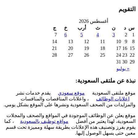
ويم
أغسطس 2026
د
ن
ث
أرب
خ
ج
7
6
5
4
3
2
14
13
12
11
10
9
21
20
19
18
17
16
28
27
26
25
24
23
31
30
 يوليو
ة عن ملتقى السعودية:
 ملتقى السعودية
موقع سعودي
يقدم خدمات نشر
علانات الوظائف
، واعلانات المناقصات والمنافسات
زايدات من الصحف السعودية ونشرها على الموقع بشكل يومي.
 يعلن عن الوظائف الموجودة في المواقع والصحف والمجلات
ودية، لهذا يعتبر من أفضل
مواقع توظيف بالسعودية
، كما
 بفرز وتصنيف هذه الإعلانات بطريقة سهلة ومميزة تحت قسم
 حتى يسهل الوصول إليها.