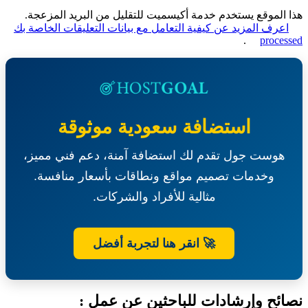
الموقع يستخدم خدمة أكيسميت للتقليل من البريد المزعجة.
عرف المزيد عن كيفية التعامل مع بيانات التعليقات الخاصة بك
.
proce
استضافة سعودية موثوقة
هوست جول تقدم لك استضافة آمنة، دعم فني مميز،
وخدمات تصميم مواقع ونطاقات بأسعار منافسة.
مثالية للأفراد والشركات.
🚀 انقر هنا لتجربة أفضل
ئح وإرشادات للباحثين عن عمل :