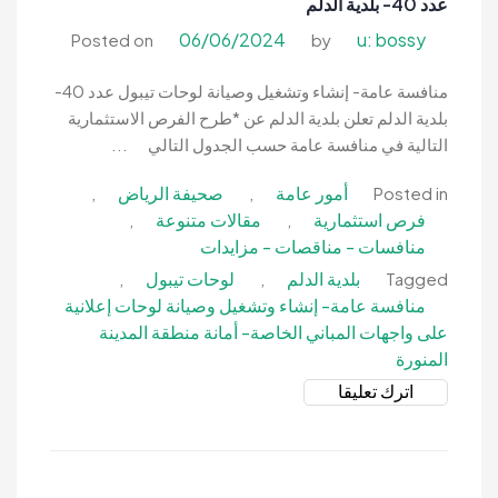
عدد 40- بلدية الدلم
مركز
نادي
06/06/2024
u: bossy
Posted on
by
رياضي
بجوار
منافسة عامة- إنشاء وتشغيل وصيانة لوحات تيبول عدد 40-
كحديقة
بلدية الدلم تعلن بلدية الدلم عن *طرح الفرص الاستثمارية
حي
التالية في منافسة عامة حسب الجدول التالي ...
الخليج-
أمور عامة
صحيفة الرياض
,
,
Posted in
بلدية
فرص استثمارية
مقالات متنوعة
,
,
الدلم
منافسات - مناقصات - مزايدات
بلدية الدلم
لوحات تيبول
,
,
Tagged
منافسة عامة- إنشاء وتشغيل وصيانة لوحات إعلانية
على واجهات المباني الخاصة- أمانة منطقة المدينة
المنورة
on
اترك تعليقا
منافسة
عامة-
إنشاء
وتشغيل