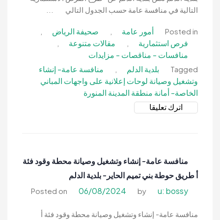
الدلم
التالية في منافسة عامة حسب الجدول التالي ...
أمور عامة
صحيفة الرياض
,
,
Posted in
فرص استثمارية
مقالات متنوعة
,
,
منافسات - مناقصات - مزايدات
بلدية الدلم
منافسة عامة- إنشاء
,
Tagged
وتشغيل وصيانة لوحات إعلانية على واجهات المباني
الخاصة- أمانة منطقة المدينة المنورة
on
اترك تعليقا
منافسة
عامة-
إنشاء
وتشغيل
منافسة عامة- إنشاء وتشغيل وصيانة محطة وقود فئة
وصيانة
أ طريق حوطة بني تميم الحاير- بلدية الدلم
لوحات
تيبول
06/08/2024
u: bossy
Posted on
by
عدد
40-
منافسة عامة- إنشاء وتشغيل وصيانة محطة وقود فئة أ