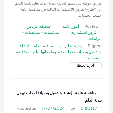
بلدية
طريق حوطة بني تميم الحاير- بلدية الدلم تعلن بلدية الدلم
الدلم
عن *طرح الفرص الاستثمارية التالية في منافسة عامة
حسب الجدول...
أمور عامة
صحيفة الرياض
,
,
Posted in
فرص استثمارية
منافسات - مناقصات -
,
مزايدات
بلدية الدلم
منافسة عامة- إنشاء
,
Tagged
وتشغيل وصيانة محطة وقود وملحقاتها- بلدية محافظة
الشماسية
on
اترك تعليقا
منافسة
عامة-
إنشاء
وتشغيل
منافسة عامة- إنشاء وتشغيل وصيانة لوحات تيبول-
وصيانة
بلدية الدلم
محطة
وقود
19/07/2024
u: bossy
Posted on
by