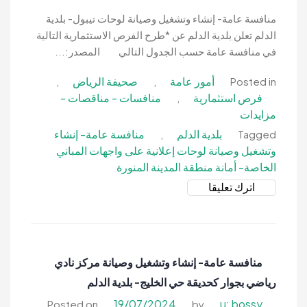
فئة
أ
منافسة عامة- إنشاء وتشغيل وصيانة لوحات تيبول- بلدية
طريق
الدلم تعلن بلدية الدلم عن *طرح الفرص الاستثمارية التالية
حوطة
في منافسة عامة حسب الجدول التالي المصدر:...
بني
أمور عامة
صحيفة الرياض
,
,
Posted in
تميم
فرص استثمارية
منافسات - مناقصات -
,
الحاير-
مزايدات
بلدية
الدلم
بلدية الدلم
منافسة عامة- إنشاء
,
Tagged
وتشغيل وصيانة لوحات إعلانية على واجهات المباني
الخاصة- أمانة منطقة المدينة المنورة
on
اترك تعليقا
منافسة
عامة-
إنشاء
وتشغيل
منافسة عامة- إنشاء وتشغيل وصيانة مركز نادي
وصيانة
رياضي بجوار كحديقة حي الخليج- بلدية الدلم
لوحات
تيبول-
19/07/2024
u: bossy
Posted on
by