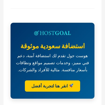
منافسة
عامة-
إنشاء
وتشغيل
وصيانة
مركز
نادي
رياضي
استضافة سعودية موثوقة
بجوار
حديقة
هوست جول تقدم لك استضافة آمنة، دعم
حي
فني مميز، وخدمات تصميم مواقع ونطاقات
الخليج-
بلدية
بأسعار منافسة. مثالية للأفراد والشركات.
الدلم
انقر هنا لتجربة أفضل