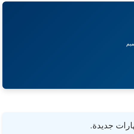
أمانة
علني-
المنطقة
بيع
الشرقية
رجيع
الصيانة
العامة-
مستشفى
الملك
يم
فهد
التخصصي
بالدمام
ارات جديدة.