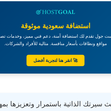
استضافة سعودية موثوقة
ت جول تقدم لك استضافة آمنة، دعم فني مميز، وخدمات تصم
مواقع ونطاقات بأسعار منافسة. مثالية للأفراد والشركات.
🚀 انقر هنا لتجربة أفضل
ث سيرتك الذاتية باستمرار وتعزيزها بمه