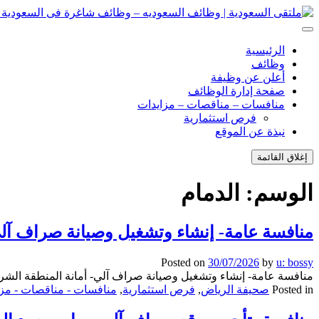
انتقل
إلى
ملتقى السعودية | وظائف السعوديه – وظائف شاغرة فى السعودية – ت
ملتقى السعودية | وظائف السعوديه – وظائف شاغرة فى السعودية – ت
المحتوى
الرئيسية
وظائف
أعلن عن وظيفة
صفحة إدارة الوظائف
منافسات – مناقصات – مزايدات
فرص استثمارية
نبذة عن الموقع
إغلاق القائمة
الوسم:
الدمام
منافسة عامة- إنشاء وتشغيل وصيانة صراف آلي
Posted on
30/07/2026
by
u: bossy
منافسة عامة- إنشاء وتشغيل وصيانة صراف آلي- أمانة المنطقة الشرقي
Posted in
صحيفة الرياض
,
فرص استثمارية
,
منافسات - مناقصات - مزا