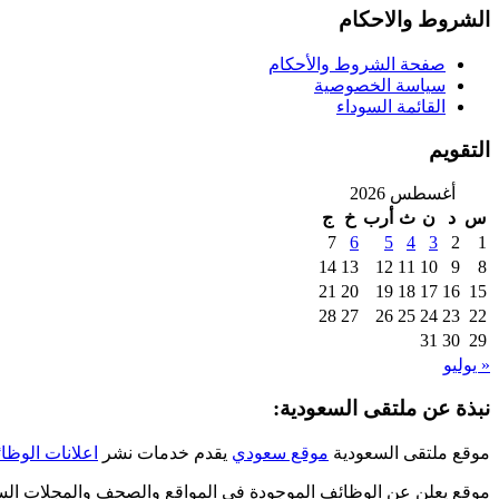
الشروط والاحكام
صفحة الشروط والأحكام
سياسة الخصوصية
القائمة السوداء
التقويم
أغسطس 2026
س
د
ن
ث
أرب
خ
ج
7
6
5
4
3
2
1
14
13
12
11
10
9
8
21
20
19
18
17
16
15
28
27
26
25
24
23
22
31
30
29
« يوليو
نبذة عن ملتقى السعودية:
موقع ملتقى السعودية
موقع سعودي
يقدم خدمات نشر
اعلانات الوظا
موقع يعلن عن الوظائف الموجودة في المواقع والصحف والمجلات السع