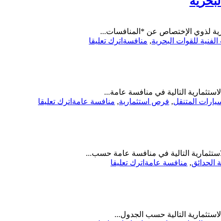
لبحرية
إنشاء
وتشغيل
وصيانة
حرية لذوي الإختصاص عن *المنافسات...
صراف
on
لفنية للقوات البحرية
,
منافسة
اترك تعليقا
آلي-
منافسة-
أمانة
تأجير
المنطقة
موقع
الشرقية
صراف
آلي
ستثمارية التالية في منافسة عامة...
سيار
on
يارات المتنقل
,
فرص استثمارية
,
منافسة عامة
اترك تعليقا
بمعهد
منافسة
الدراسات
عامة-
الفنية-
استثمار
معهد
مواقع
الدراسات
المرحلة
الفنية
ستثمارية التالية في منافسة عامة حسب...
الأولى
للقوات
on
الحدائق
,
منافسة عامة
اترك تعليقا
بنطاق
البحرية
منافسة
حاضر
عامة-
الدمام-
إقامة
أمانة
وإنشاء
المنطقة
وترميم
الشرقية
استثمارية التالية حسب الجدول...
شامل