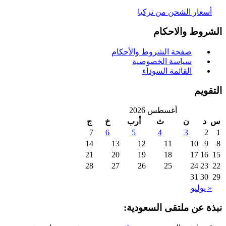
سعار الشحن من تركيا
روط والاحكام
صفحة الشروط والأحكام
سياسة الخصوصية
القائمة السوداء
ويم
أغسطس 2026
د
ن
ث
أرب
خ
ج
7
6
5
4
3
2
14
13
12
11
10
9
21
20
19
18
17
16
28
27
26
25
24
23
31
30
 يوليو
ة عن ملتقى السعودية: