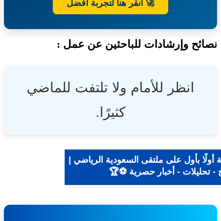
🚀 انقر هنا لتجربة أفضل
ئح وإرشادات للباحثين عن عمل :
انظر للأمام ولا تلتفت للماضي
كثيرًا.
ولًا بأول على ملتقى السعودية الرياضي |
- تحليلات - أخبار حصرية ⚽🏆