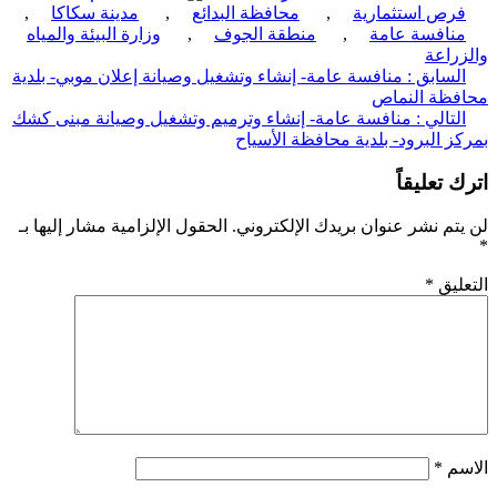
رص استثمارية
,
محافظة البدائع
,
مدينة سكاكا
,
نافسة عامة
,
منطقة الجوف
,
وزارة البيئة والمياه
راعة
ّح
لسابق :
منافسة عامة- إنشاء وتشغيل وصيانة إعلان موبي- بلدية
فظة النماص
قالات
لتالي :
منافسة عامة- إنشاء وترميم وتشغيل وصيانة مبنى كشك
ز البرود- بلدية محافظة الأسياح
 تعليقاً
تم نشر عنوان بريدك الإلكتروني.
الحقول الإلزامية مشار إليها بـ
ليق
*
سم
*