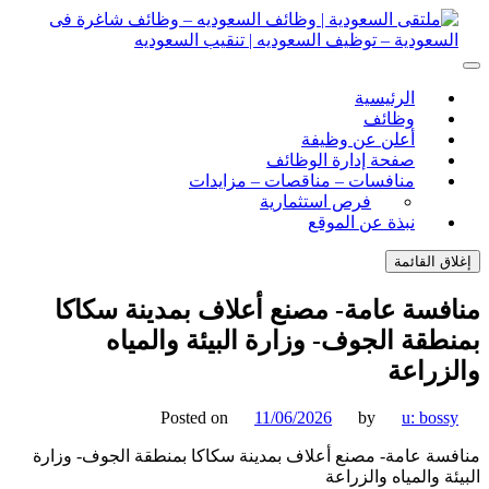
ل
توى
لتقى السعودية | وظائف السعوديه – وظائف شاغرة فى
ى السعودية | وظائف السعوديه – وظائف شاغرة فى السعودية –
الرئيسية
ف السعوديه | تنقيب السعوديه
ودية – توظيف السعوديه | تنقيب السعوديه
وظائف
أعلن عن وظيفة
صفحة إدارة الوظائف
منافسات – مناقصات – مزايدات
فرص استثمارية
نبذة عن الموقع
اق القائمة
فسة عامة- مصنع أعلاف بمدينة سكاكا
طقة الجوف- وزارة البيئة والمياه
زراعة
Posted on
11/06/2026
by
u: boss
سة عامة- مصنع أعلاف بمدينة سكاكا بمنطقة الجوف- وزارة
ئة والمياه والزراعة