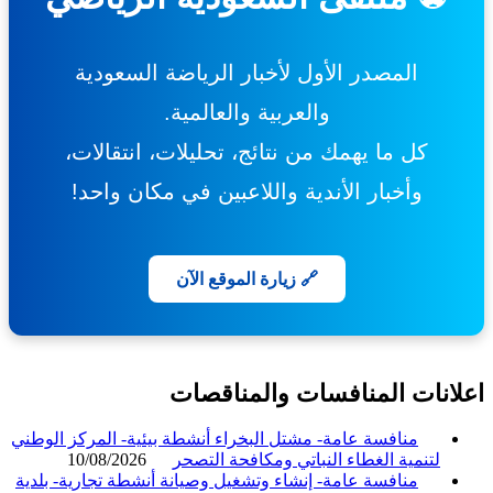
المصدر الأول لأخبار الرياضة السعودية
والعربية والعالمية.
كل ما يهمك من نتائج، تحليلات، انتقالات،
وأخبار الأندية واللاعبين في مكان واحد!
🔗 زيارة الموقع الآن
انات المنافسات والمناقصات
منافسة عامة- مشتل البخراء أنشطة بيئية- المركز الوطني
لتنمية الغطاء النباتي ومكافحة التصحر
10/08/2026
منافسة عامة- إنشاء وتشغيل وصيانة أنشطة تجارية- بلدية