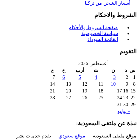
سعار الشحن من تركيا
روط والاحكام
صفحة الشروط والأحكام
سياسة الخصوصية
القائمة السوداء
ويم
أغسطس 2026
د
ن
ث
أرب
خ
ج
7
6
5
4
3
2
14
13
12
11
10
9
21
20
19
18
17
16
28
27
26
25
24
23
31
30
 يوليو
ة عن ملتقى السعودية:
 ملتقى السعودية
موقع سعودي
يقدم خدمات نشر