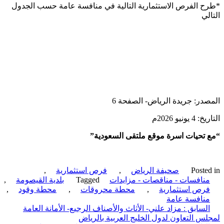
 الفرص الاستثمارية التالية في منافسة عامة حسب الجدول
لي
در: جريدة الرياض- الصفحة 6
يونيو 2026م
تحيات اسرة موقع ملتقى السعودية”
Poste
صحيفة الرياض
,
فرص استثمارية
,
نافسات - مناقصات - مزايدات
Tagged
بلدية القيصومة
,
رص استثمارية
,
محطة محروقات
,
محطة وقود
,
نافسة عامة
ّح
لسابق :
مزاد علني- الأثاث والأصناف الرجيع- الأمانة العامة
س التعاون لدول الخليج العربية بالرياض
قالات