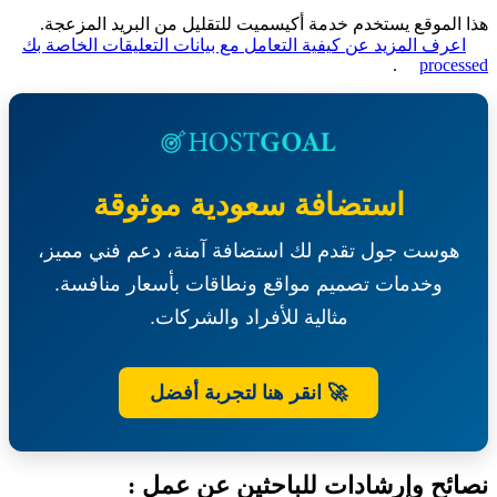
الموقع يستخدم خدمة أكيسميت للتقليل من البريد المزعجة.
عرف المزيد عن كيفية التعامل مع بيانات التعليقات الخاصة بك
.
proce
استضافة سعودية موثوقة
هوست جول تقدم لك استضافة آمنة، دعم فني مميز،
وخدمات تصميم مواقع ونطاقات بأسعار منافسة.
مثالية للأفراد والشركات.
🚀 انقر هنا لتجربة أفضل
ئح وإرشادات للباحثين عن عمل :