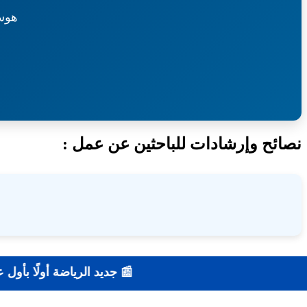
هوس
نصائح وإرشادات للباحثين عن عمل :
📰 جديد ال