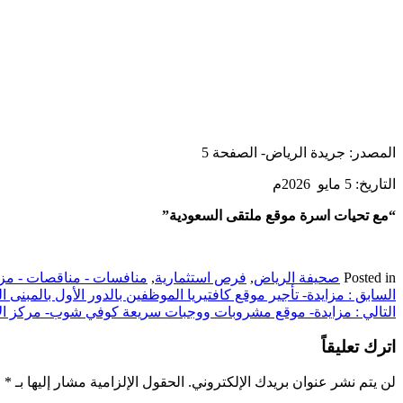
المصدر: جريدة الرياض- الصفحة 5
التاريخ: 5 مايو 2026م
“مع تحيات اسرة موقع ملتقى السعودية”
Posted in
صحيفة الرياض
,
فرص استثمارية
,
منافسات - مناقصات - مزا
تصفّح
السابق :
مزايدة- تأجير موقع كافتيريا الموظفين بالدور الأول بالم
التالي :
مزايدة- موقع مشروبات ووجبات سريعة كوفي شوب- مركز الأ
المقالات
اترك تعليقاً
لن يتم نشر عنوان بريدك الإلكتروني.
الحقول الإلزامية مشار إليها بـ
*