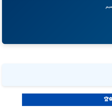
يم
ات - أخبار حصرية ⚽🏆