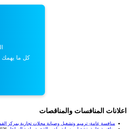
ال
كل ما يهمك من
اعلانات المنافسات والمناقصات
منافسة عامة- ترميم وتشغيل وصيانة محلات تجارية بمركز القم
منافسة عامة- تشغيل وصيانة ملعب القحمة- بلدية الساحل
2026