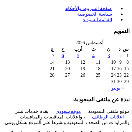
صفحة الشروط والأحكام
سياسة الخصوصية
القائمة السوداء
ويم
أغسطس 2026
د
ن
ث
أرب
خ
ج
7
6
5
4
3
2
14
13
12
11
10
9
21
20
19
18
17
16
28
27
26
25
24
23
31
30
 يوليو
ة عن ملتقى السعودية:
 ملتقى السعودية
موقع سعودي
يقدم خدمات نشر
علانات الوظائف
، واعلانات المناقصات والمنافسات
زايدات من الصحف السعودية ونشرها على الموقع بشكل يومي.