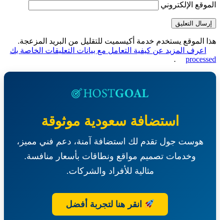
قع الإلكتروني
الموقع يستخدم خدمة أكيسميت للتقليل من البريد المزعجة.
عرف المزيد عن كيفية التعامل مع بيانات التعليقات الخاصة بك
.
proce
استضافة سعودية موثوقة
هوست جول تقدم لك استضافة آمنة، دعم فني مميز،
وخدمات تصميم مواقع ونطاقات بأسعار منافسة.
مثالية للأفراد والشركات.
انقر هنا لتجربة أفضل