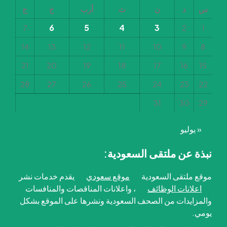
س
د
ن
ث
أرب
خ
ج
6
5
4
3
7
2
1
14
13
12
11
10
9
8
21
20
19
18
17
16
15
28
27
26
25
24
23
22
31
30
29
« يوليو
نبذة عن ملتقى السعودية:
موقع ملتقى السعودية
موقع سعودي
يقدم خدمات نشر
اعلانات الوظائف
، واعلانات المناقصات والمنافسات
والمزايدات من الصحف السعودية ونشرها على الموقع بشكل
يومي.