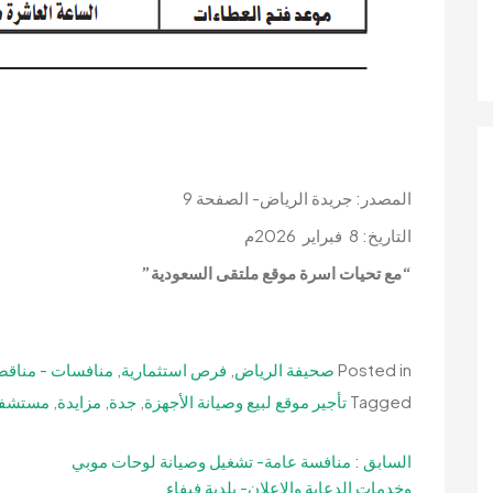
المصدر: جريدة الرياض- الصفحة 9
التاريخ: 8 فبراير 2026م
“مع تحيات اسرة موقع ملتقى السعودية”
Posted in
صحيفة الرياض
,
فرص استثمارية
,
منافسات - مناقص
Tagged
تأجير موقع لبيع وصيانة الأجهزة
,
جدة
,
مزايدة
,
مستشفى
تصفّح
السابق :
منافسة عامة- تشغيل وصيانة لوحات موبي
وخدمات الدعاية والإعلان- بلدية فيفاء