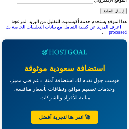
قع الإلكتروني
الموقع يستخدم خدمة أكيسميت للتقليل من البريد المزعجة.
عرف المزيد عن كيفية التعامل مع بيانات التعليقات الخاصة بك
.
proce
استضافة سعودية موثوقة
هوست جول تقدم لك استضافة آمنة، دعم فني مميز،
وخدمات تصميم مواقع ونطاقات بأسعار منافسة.
مثالية للأفراد والشركات.
🚀 انقر هنا لتجربة أفضل