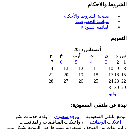
روط والاحكام
صفحة الشروط والأحكام
سياسة الخصوصية
القائمة السوداء
ويم
أغسطس 2026
د
ن
ث
أرب
خ
ج
7
6
5
4
3
2
14
13
12
11
10
9
21
20
19
18
17
16
28
27
26
25
24
23
31
30
 يوليو
ة عن ملتقى السعودية:
 ملتقى السعودية
موقع سعودي
يقدم خدمات نشر
علانات الوظائف
، واعلانات المناقصات والمنافسات
زايدات من الصحف السعودية ونشرها على الموقع بشكل يومي.