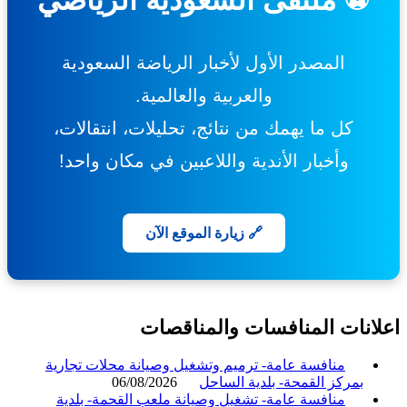
المصدر الأول لأخبار الرياضة السعودية
والعربية والعالمية.
كل ما يهمك من نتائج، تحليلات، انتقالات،
وأخبار الأندية واللاعبين في مكان واحد!
🔗 زيارة الموقع الآن
انات المنافسات والمناقصات
منافسة عامة- ترميم وتشغيل وصيانة محلات تجارية
بمركز القمحة- بلدية الساحل
06/08/2026
منافسة عامة- تشغيل وصيانة ملعب القحمة- بلدية