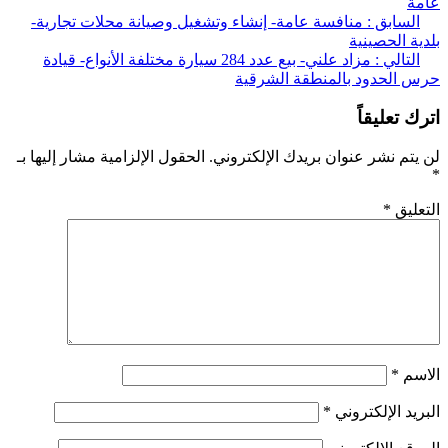
ة
ّح
لسابق :
منافسة عامة- إنشاء وتشغيل وصيانة محلات تجارية-
ة الحصينية
قالات
لتالي :
مزاد علني- بيع عدد 284 سيارة مختلفة الأنواع- قيادة
الحدود بالمنطقة الشرقية
 تعليقاً
تم نشر عنوان بريدك الإلكتروني.
الحقول الإلزامية مشار إليها بـ
ليق
*
سم
*
يد الإلكتروني
*