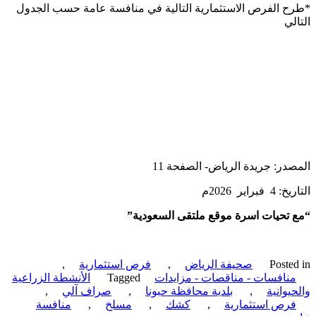
 الفرص الاستثمارية التالية في منافسة عامة حسب الجدول
لي
در: جريدة الرياض- الصفحة 11
براير 2026م
تحيات اسرة موقع ملتقى السعودية”
Poste
صحيفة الرياض
,
فرص استثمارية
,
نافسات - مناقصات - مزايدات
Tagged
الأنشطة الزراعية
يوانية
,
بلدية محافظة حبونا
,
صراف آلي
,
رص استثمارية
,
كشك
,
مسلخ
,
منافسة