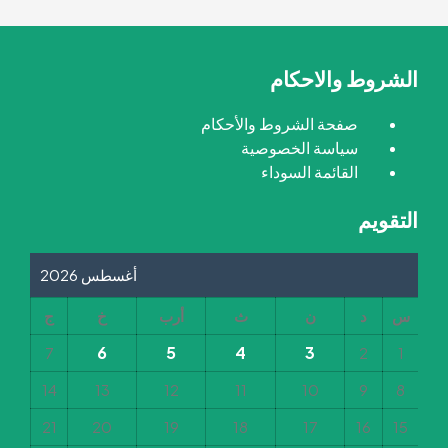
الشروط والاحكام
صفحة الشروط والأحكام
سياسة الخصوصية
القائمة السوداء
التقويم
أغسطس 2026
س
د
ن
ث
أرب
خ
ج
6
5
4
3
7
2
1
14
13
12
11
10
9
8
21
20
19
18
17
16
15