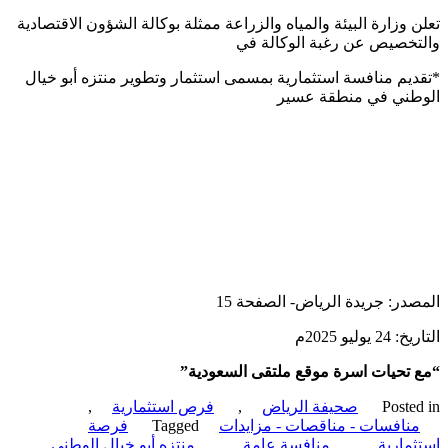
 وزارة البيئة والمياه والزراعة ممثلة بوكالة الشؤون الاقتصادية
خصيص عن رغبة الوكالة في
يم منافسة استثمارية بمسمى استثمار وتطوير منتزه أبو خيال
طني في منطقة عسير
در: جريدة الرياض- الصفحة 15
يوليو 2025م
تحيات اسرة موقع ملتقى السعودية”
Poste
صحيفة الرياض
,
فرص استثمارية
,
نافسات - مناقصات - مزايدات
Tagged
فرصة
مارية
,
منافسة عامة
,
منتزه أبو خيال الوطني
,