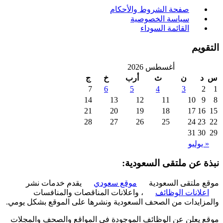
صفحة الشروط والأحكام
سياسة الخصوصية
القائمة السوداء
ويم
أغسطس 2026
د
ن
ث
أرب
خ
ج
7
6
5
4
3
2
14
13
12
11
10
9
21
20
19
18
17
16
28
27
26
25
24
23
31
30
 يوليو
ة عن ملتقى السعودية:
 ملتقى السعودية
موقع سعودي
يقدم خدمات نشر
علانات الوظائف
، واعلانات المناقصات والمنافسات
زايدات من الصحف السعودية ونشرها على الموقع بشكل يومي.
 يعلن عن الوظائف الموجودة في المواقع والصحف والمجلات