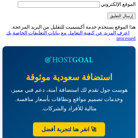
قع الإلكتروني
الموقع يستخدم خدمة أكيسميت للتقليل من البريد المزعجة.
عرف المزيد عن كيفية التعامل مع بيانات التعليقات الخاصة بك
.
proce
استضافة سعودية موثوقة
هوست جول تقدم لك استضافة آمنة، دعم فني مميز،
وخدمات تصميم مواقع ونطاقات بأسعار منافسة.
مثالية للأفراد والشركات.
🚀 انقر هنا لتجربة أفضل