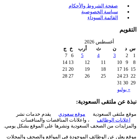
صفحة الشروط والأحكام
سياسة الخصوصية
القائمة السوداء
ويم
أغسطس 2026
د
ن
ث
أرب
خ
ج
7
6
5
4
3
2
14
13
12
11
10
9
21
20
19
18
17
16
28
27
26
25
24
23
31
30
 يوليو
ة عن ملتقى السعودية:
 ملتقى السعودية
موقع سعودي
يقدم خدمات نشر
علانات الوظائف
، واعلانات المناقصات والمنافسات
زايدات من الصحف السعودية ونشرها على الموقع بشكل يومي.
 يعلن عن الوظائف الموجودة في المواقع والصحف والمجلات