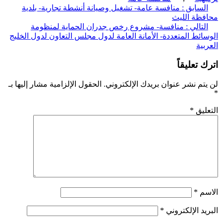
ّح
لسابق :
منافسة عامة- تشغيل وصيانة أنشطة تجارية- بلدية
ظة الليث
قالات
لتالي :
منافسة- مشروع رخص جدران الحماية لمنظومة
ائط المتعددة- الأمانة العامة لدول مجلس التعاون لدول الخليج
بية
 تعليقاً
تم نشر عنوان بريدك الإلكتروني.
الحقول الإلزامية مشار إليها بـ
ليق
*
سم
*
يد الإلكتروني
*