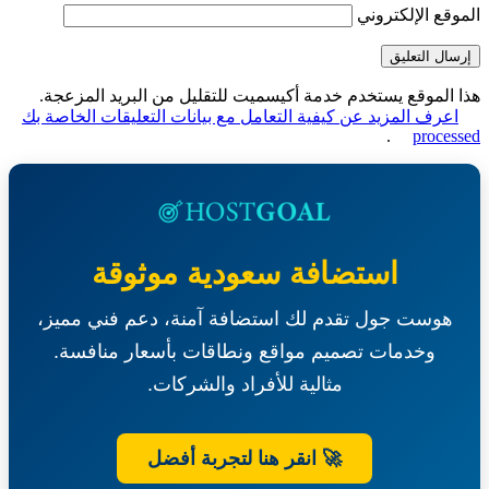
قع الإلكتروني
الموقع يستخدم خدمة أكيسميت للتقليل من البريد المزعجة.
عرف المزيد عن كيفية التعامل مع بيانات التعليقات الخاصة بك
.
proce
استضافة سعودية موثوقة
هوست جول تقدم لك استضافة آمنة، دعم فني مميز،
وخدمات تصميم مواقع ونطاقات بأسعار منافسة.
مثالية للأفراد والشركات.
🚀 انقر هنا لتجربة أفضل