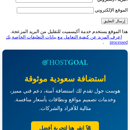
قع الإلكتروني
الموقع يستخدم خدمة أكيسميت للتقليل من البريد المزعجة.
عرف المزيد عن كيفية التعامل مع بيانات التعليقات الخاصة بك
.
proce
استضافة سعودية موثوقة
هوست جول تقدم لك استضافة آمنة، دعم فني مميز،
وخدمات تصميم مواقع ونطاقات بأسعار منافسة.
مثالية للأفراد والشركات.
🚀 انقر هنا لتجربة أفضل