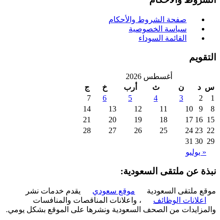
صفحة الشروط والأحكام
سياسة الخصوصية
القائمة السوداء
ويم
أغسطس 2026
د
ن
ث
أرب
خ
ج
7
6
5
4
3
2
14
13
12
11
10
9
21
20
19
18
17
16
28
27
26
25
24
23
31
30
 يوليو
ة عن ملتقى السعودية:
 ملتقى السعودية
موقع سعودي
يقدم خدمات نشر
علانات الوظائف
، واعلانات المناقصات والمنافسات
زايدات من الصحف السعودية ونشرها على الموقع بشكل يومي.