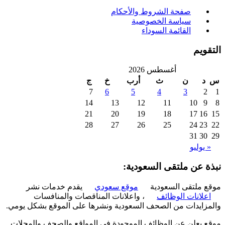
صفحة الشروط والأحكام
سياسة الخصوصية
القائمة السوداء
ويم
أغسطس 2026
د
ن
ث
أرب
خ
ج
7
6
5
4
3
2
14
13
12
11
10
9
21
20
19
18
17
16
28
27
26
25
24
23
31
30
 يوليو
ة عن ملتقى السعودية:
 ملتقى السعودية
موقع سعودي
يقدم خدمات نشر
علانات الوظائف
، واعلانات المناقصات والمنافسات
زايدات من الصحف السعودية ونشرها على الموقع بشكل يومي.
 يعلن عن الوظائف الموجودة في المواقع والصحف والمجلات