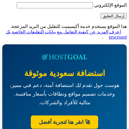
قع الإلكتروني
الموقع يستخدم خدمة أكيسميت للتقليل من البريد المزعجة.
عرف المزيد عن كيفية التعامل مع بيانات التعليقات الخاصة بك
.
proce
استضافة سعودية موثوقة
هوست جول تقدم لك استضافة آمنة، دعم فني مميز،
وخدمات تصميم مواقع ونطاقات بأسعار منافسة.
مثالية للأفراد والشركات.
🚀 انقر هنا لتجربة أفضل