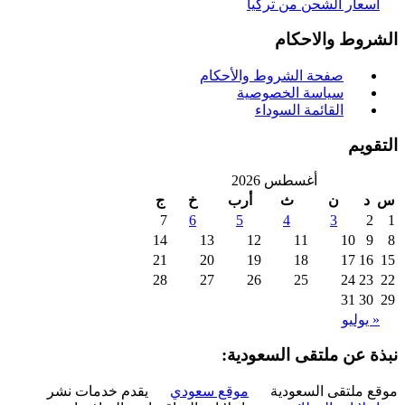
سعار الشحن من تركيا
روط والاحكام
صفحة الشروط والأحكام
سياسة الخصوصية
القائمة السوداء
ويم
أغسطس 2026
د
ن
ث
أرب
خ
ج
7
6
5
4
3
2
14
13
12
11
10
9
21
20
19
18
17
16
28
27
26
25
24
23
31
30
 يوليو
ة عن ملتقى السعودية:
 ملتقى السعودية
موقع سعودي
يقدم خدمات نشر