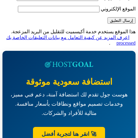
قع الإلكتروني
الموقع يستخدم خدمة أكيسميت للتقليل من البريد المزعجة.
عرف المزيد عن كيفية التعامل مع بيانات التعليقات الخاصة بك
.
proce
استضافة سعودية موثوقة
هوست جول تقدم لك استضافة آمنة، دعم فني مميز،
وخدمات تصميم مواقع ونطاقات بأسعار منافسة.
مثالية للأفراد والشركات.
🚀 انقر هنا لتجربة أفضل