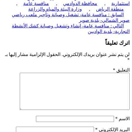
مارية
,
محافظة الدوادمي
,
منافسة عامة
,
نطقة الرياض
,
وزارة البيئة والمياه والزراعة
ّح
لسابق :
منافسة عامة- تشغيل وصيانة وتأجير ملعب رياضي
 الشمالي- بلدية صوير
قالات
لتالي :
منافسة عامة- إنشاء وتشغيل وصيانة كشك الأنشطة
رية- بلدية الواديين
 تعليقاً
تم نشر عنوان بريدك الإلكتروني.
الحقول الإلزامية مشار إليها بـ
ليق
*
سم
*
يد الإلكتروني
*