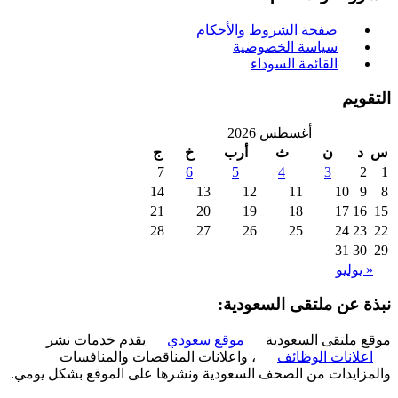
صفحة الشروط والأحكام
سياسة الخصوصية
القائمة السوداء
ويم
أغسطس 2026
د
ن
ث
أرب
خ
ج
7
6
5
4
3
2
14
13
12
11
10
9
21
20
19
18
17
16
28
27
26
25
24
23
31
30
 يوليو
ة عن ملتقى السعودية:
 ملتقى السعودية
موقع سعودي
يقدم خدمات نشر
علانات الوظائف
، واعلانات المناقصات والمنافسات
زايدات من الصحف السعودية ونشرها على الموقع بشكل يومي.