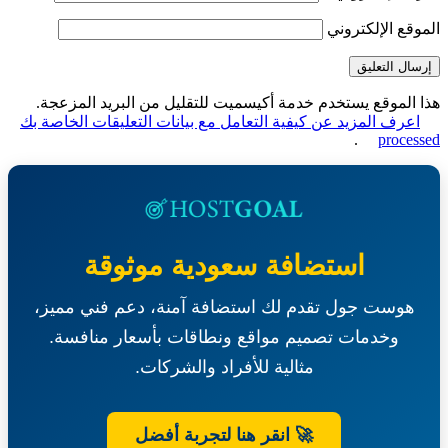
قع الإلكتروني
الموقع يستخدم خدمة أكيسميت للتقليل من البريد المزعجة.
عرف المزيد عن كيفية التعامل مع بيانات التعليقات الخاصة بك
.
proce
استضافة سعودية موثوقة
هوست جول تقدم لك استضافة آمنة، دعم فني مميز،
وخدمات تصميم مواقع ونطاقات بأسعار منافسة.
مثالية للأفراد والشركات.
🚀 انقر هنا لتجربة أفضل