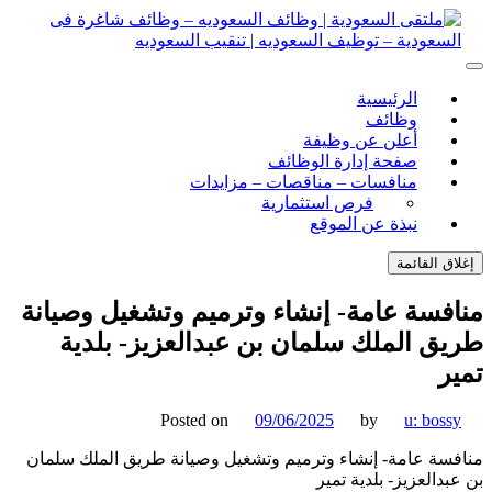
ل
توى
لتقى السعودية | وظائف السعوديه – وظائف شاغرة فى
ى السعودية | وظائف السعوديه – وظائف شاغرة فى السعودية –
الرئيسية
ف السعوديه | تنقيب السعوديه
ودية – توظيف السعوديه | تنقيب السعوديه
وظائف
أعلن عن وظيفة
صفحة إدارة الوظائف
منافسات – مناقصات – مزايدات
فرص استثمارية
نبذة عن الموقع
اق القائمة
فسة عامة- إنشاء وترميم وتشغيل وصيانة
ق الملك سلمان بن عبدالعزيز- بلدية
ر
Posted on
09/06/2025
by
u: boss
سة عامة- إنشاء وترميم وتشغيل وصيانة طريق الملك سلمان
بدالعزيز- بلدية تمير