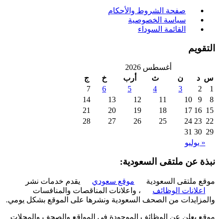
صفحة الشروط والأحكام
سياسة الخصوصية
القائمة السوداء
ويم
أغسطس 2026
د
ن
ث
أرب
خ
ج
7
6
5
4
3
2
14
13
12
11
10
9
21
20
19
18
17
16
28
27
26
25
24
23
31
30
 يوليو
ة عن ملتقى السعودية:
 ملتقى السعودية
موقع سعودي
يقدم خدمات نشر
علانات الوظائف
، واعلانات المناقصات والمنافسات
زايدات من الصحف السعودية ونشرها على الموقع بشكل يومي.
 يعلن عن الوظائف الموجودة في المواقع والصحف والمجلات