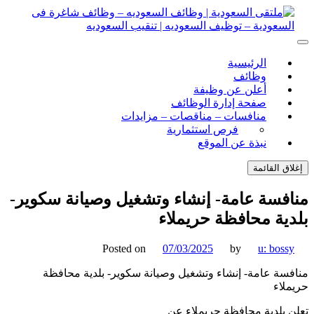
ل
توى
لتقى السعودية | وظائف السعوديه – وظائف شاغرة فى
ى السعودية | وظائف السعوديه – وظائف شاغرة فى السعودية –
الرئيسية
ف السعوديه | تنقيب السعوديه
ودية – توظيف السعوديه | تنقيب السعوديه
وظائف
أعلن عن وظيفة
صفحة إدارة الوظائف
منافسات – مناقصات – مزايدات
فرص استثمارية
نبذة عن الموقع
اق القائمة
فسة عامة- إنشاء وتشغيل وصيانة سكوير-
ية محافظة حريملاء
Posted on
07/03/2025
by
u: boss
سة عامة- إنشاء وتشغيل وصيانة سكوير- بلدية محافظة
لاء
 بلدية محافظة حريملاء عن