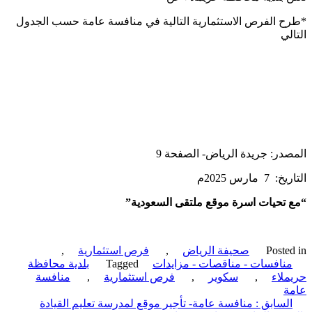
 الفرص الاستثمارية التالية في منافسة عامة حسب الجدول
لي
در: جريدة الرياض- الصفحة 9
 مارس 2025م
تحيات اسرة موقع ملتقى السعودية”
Poste
صحيفة الرياض
,
فرص استثمارية
,
نافسات - مناقصات - مزايدات
Tagged
بلدية محافظة
لاء
,
سكوير
,
فرص استثمارية
,
منافسة
ة
ّح
لسابق :
منافسة عامة- تأجير موقع لمدرسة تعليم القيادة