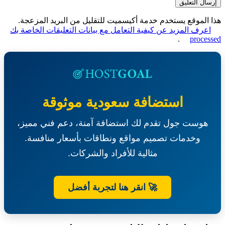
الموقع يستخدم خدمة أكيسميت للتقليل من البريد المزعجة.
عرف المزيد عن كيفية التعامل مع بيانات التعليقات الخاصة بك
.
proce
استضافة سعودية موثوقة
هوست جول تقدم لك استضافة آمنة، دعم فني مميز،
وخدمات تصميم مواقع ونطاقات بأسعار منافسة.
مثالية للأفراد والشركات.
🚀 انقر هنا لتجربة أفضل