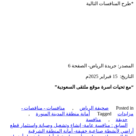
 المنافسات التالية
در: جريدة الرياض- الصفحة 6
 فبراير 2025م
تحيات اسرة موقع ملتقى السعودية”
Poste
صحيفة الرياض
,
منافسات - مناقصات -
دات
Tagged
أمانة منطقة المدينة المنورة
,
ديقة
,
منافسة
ّح
لسابق :
منافسة عامة- إنشاء وتشغيل وصيانة واستثمار قطع
ي لأنشطة صناعية خفيفة- أمانة المنطقة الشرقية
قالات