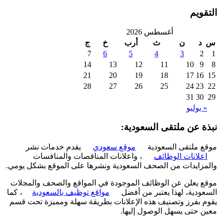
ويم
أغسطس 2026
د
ن
ث
أرب
خ
ج
7
6
5
4
3
2
14
13
12
11
10
9
21
20
19
18
17
16
28
27
26
25
24
23
31
30
 يوليو
ة عن ملتقى السعودية:
 ملتقى السعودية
موقع سعودي
يقدم خدمات نشر
علانات الوظائف
، واعلانات المناقصات والمنافسات
زايدات من الصحف السعودية ونشرها على الموقع بشكل يومي.
 يعلن عن الوظائف الموجودة في المواقع والصحف والمجلات
ودية، لهذا يعتبر من أفضل
مواقع توظيف بالسعودية
، كما
 بفرز وتصنيف هذه الإعلانات بطريقة سهلة ومميزة تحت قسم
 حتى يسهل الوصول إليها.