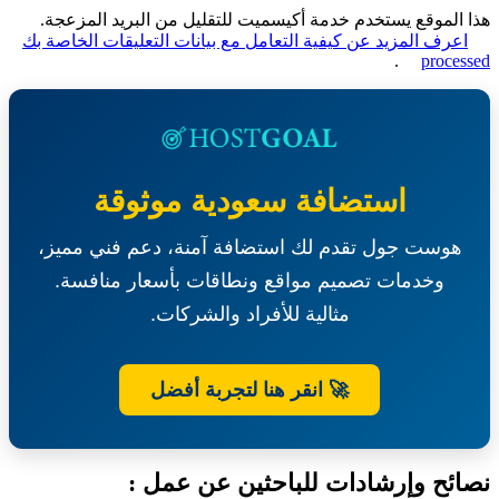
الموقع يستخدم خدمة أكيسميت للتقليل من البريد المزعجة.
عرف المزيد عن كيفية التعامل مع بيانات التعليقات الخاصة بك
.
proce
استضافة سعودية موثوقة
هوست جول تقدم لك استضافة آمنة، دعم فني مميز،
وخدمات تصميم مواقع ونطاقات بأسعار منافسة.
مثالية للأفراد والشركات.
🚀 انقر هنا لتجربة أفضل
ئح وإرشادات للباحثين عن عمل :