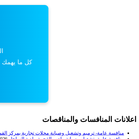
ال
كل ما يهمك من
اعلانات المنافسات والمناقصات
منافسة عامة- ترميم وتشغيل وصيانة محلات تجارية بمركز القم
منافسة عامة- تشغيل وصيانة ملعب القحمة- بلدية الساحل
2026