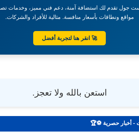
ت جول تقدم لك استضافة آمنة، دعم فني مميز، وخدمات تصم
مواقع ونطاقات بأسعار منافسة. مثالية للأفراد والشركات.
🚀 انقر هنا لتجربة أفضل
استعن بالله ولا تعجز.
 | نتائج - تحليلات - أخبار حصرية ⚽🏆