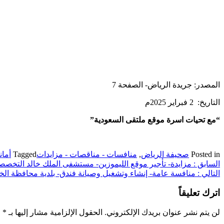
المصدر: جريدة الرياض- الصفحة 7
التاريخ: 2 فبراير 2025م
“مع تحيات اسرة موقع ملتقى السعودية”
Posted in
صحيفة الرياض
,
منافسات - مناقصات - مزايدات
Tagged
أمان
تصفّح
السابق :
مزايدة- تأجير موقع الليموزين- مستشفى الملك خالد التخصص
التالي :
منافسة عامة- إنشاء وتشغيل وصيانة فندق- بلدية محافظة ال
المقالات
اترك تعليقاً
لن يتم نشر عنوان بريدك الإلكتروني.
الحقول الإلزامية مشار إليها بـ
*