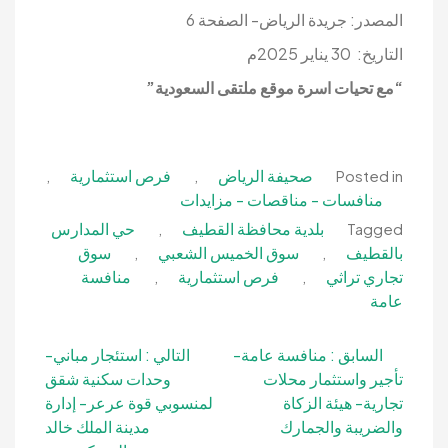
المصدر: جريدة الرياض- الصفحة 6
التاريخ: 30 يناير 2025م
“مع تحيات اسرة موقع ملتقى السعودية”
صحيفة الرياض
فرص استثمارية
,
,
Posted in
منافسات - مناقصات - مزايدات
بلدية محافظة القطيف
حي المدارس
,
Tagged
بالقطيف
سوق الخميس الشعبي
سوق
,
,
تجاري تراثي
فرص استثمارية
منافسة
,
,
عامة
تصفّح
السابق :
منافسة عامة-
التالي :
استئجار مباني-
تأجير واستثمار محلات
وحدات سكنية شقق
المقالات
تجارية- هيئة الزكاة
لمنسوبي قوة عرعر- إدارة
والضريبة والجمارك
مدينة الملك خالد