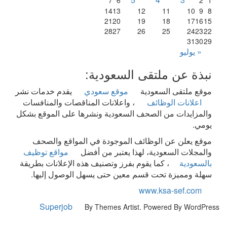
14
13
12
11
10
9
8
21
20
19
18
17
16
15
28
27
26
25
24
23
22
31
30
29
« يوليو
نبذة عن ملتقى السعودية:
موقع ملتقى السعودية
موقع سعودي
يقدم خدمات نشر
اعلانات الوظائف
، واعلانات المناقصات والمنافسات
والمزايدات من الصحف السعودية ونشرها على الموقع بشكل
يومي.
موقع يعلن عن الوظائف الموجودة في المواقع والصحف
والمجلات السعودية، لهذا يعتبر من أفضل
مواقع توظيف
بالسعودية
، كما يقوم بفرز وتصنيف هذه الإعلانات بطريقة
سهلة ومميزة تحت قسم معين حتى يسهل الوصول إليها.
www.ksa-sef.com
Superjob
By Themes Artist. Powered By WordPre