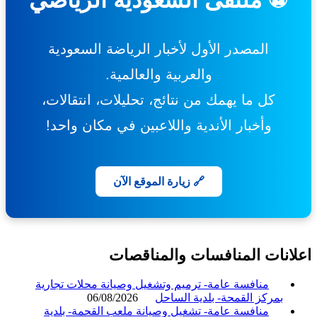
المصدر الأول لأخبار الرياضة السعودية
والعربية والعالمية.
كل ما يهمك من نتائج، تحليلات، انتقالات،
وأخبار الأندية واللاعبين في مكان واحد!
🔗 زيارة الموقع الآن
انات المنافسات والمناقصات
منافسة عامة- ترميم وتشغيل وصيانة محلات تجارية
بمركز القمحة- بلدية الساحل
06/08/2026
منافسة عامة- تشغيل وصيانة ملعب القحمة- بلدية