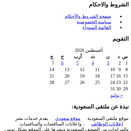
روط والاحكام
صفحة الشروط والأحكام
سياسة الخصوصية
القائمة السوداء
ويم
أغسطس 2026
د
ن
ث
أرب
خ
ج
7
6
5
4
3
2
14
13
12
11
10
9
21
20
19
18
17
16
28
27
26
25
24
23
31
30
 يوليو
ة عن ملتقى السعودية:
 ملتقى السعودية
موقع سعودي
يقدم خدمات نشر
علانات الوظائف
، واعلانات المناقصات والمنافسات
زايدات من الصحف السعودية ونشرها على الموقع بشكل يومي.