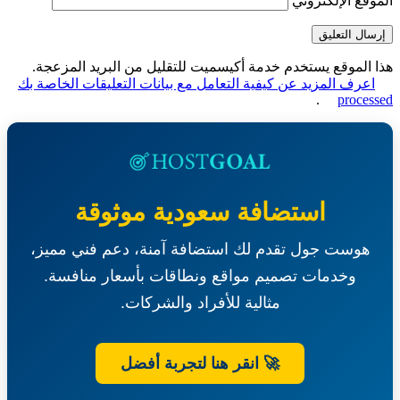
قع الإلكتروني
الموقع يستخدم خدمة أكيسميت للتقليل من البريد المزعجة.
عرف المزيد عن كيفية التعامل مع بيانات التعليقات الخاصة بك
.
proce
استضافة سعودية موثوقة
هوست جول تقدم لك استضافة آمنة، دعم فني مميز،
وخدمات تصميم مواقع ونطاقات بأسعار منافسة.
مثالية للأفراد والشركات.
🚀 انقر هنا لتجربة أفضل