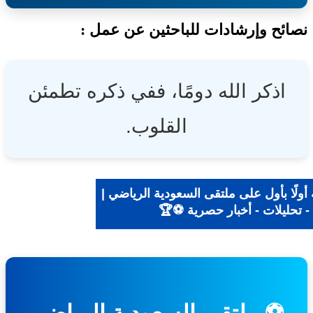
ئح وإرشادات للباحثين عن عمل :
اذكر الله دومًا، ففي ذكره تطمئن
القلوب.
ولًا بأول على ملتقى السعودية الرياضي |
- تحليلات - أخبار حصرية ⚽🏆
⚽ ملتقى السعودية الرياضي