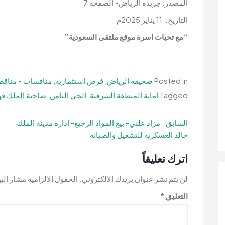
المصدر: جريدة الرياض- الصفحة 7
التاريخ: 11 يناير 2025م
“مع تحيات اسرة موقع ملتقى السعودية”
Posted in
صحيفة الرياض
,
فرص استثمارية
,
منافسات - مناقص
Tagged
أمانة المنطقة الشرقية
,
الحي الثامن
,
ضاحية الملك فه
تصفّح
السابق :
مزاد علني- بيع المواد الرجيع- إدارة مدينة الملك
خالد العسكرية للتشغيل والصيانة
المقالات
اترك تعليقاً
لن يتم نشر عنوان بريدك الإلكتروني.
الحقول الإلزامية مشار إليه
التعليق
*