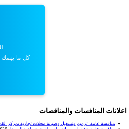
ال
كل ما يهمك من
اعلانات المنافسات والمناقصات
منافسة عامة- ترميم وتشغيل وصيانة محلات تجارية بمركز القم
منافسة عامة- تشغيل وصيانة ملعب القحمة- بلدية الساحل
2026