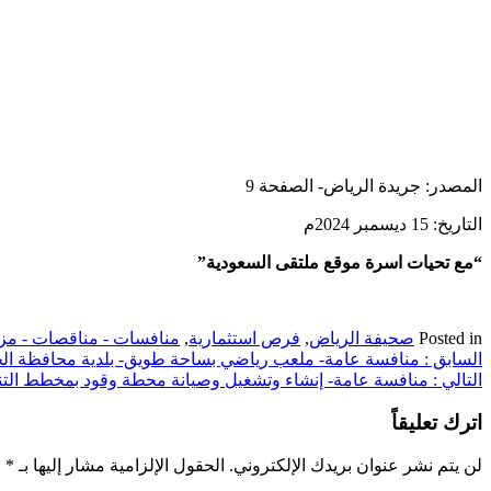
المصدر: جريدة الرياض- الصفحة 9
التاريخ: 15 ديسمبر 2024م
“مع تحيات اسرة موقع ملتقى السعودية”
Posted in
صحيفة الرياض
,
فرص استثمارية
,
منافسات - مناقصات - مزا
تصفّح
السابق :
منافسة عامة- ملعب رياضي بساحة طويق- بلدية محافظة ال
التالي :
منافسة عامة- إنشاء وتشغيل وصيانة محطة وقود بمخطط التنمي
المقالات
اترك تعليقاً
لن يتم نشر عنوان بريدك الإلكتروني.
الحقول الإلزامية مشار إليها بـ
*