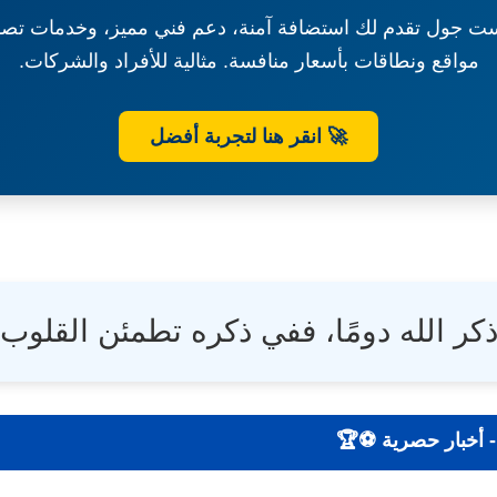
ت جول تقدم لك استضافة آمنة، دعم فني مميز، وخدمات تصم
مواقع ونطاقات بأسعار منافسة. مثالية للأفراد والشركات.
🚀 انقر هنا لتجربة أفضل
ذكر الله دومًا، ففي ذكره تطمئن القلوب.
 نتائج - تحليلات - أخبار حصرية ⚽🏆