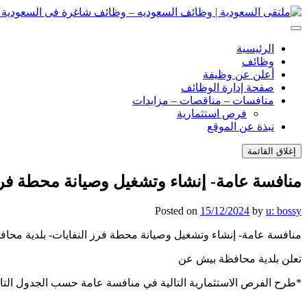
انتقل
إلى
ملتقى السعودية | وظائف السعوديه – وظائف شاغرة فى السعودية – ت
ملتقى السعودية | وظائف السعوديه – وظائف شاغرة فى السعودية – ت
المحتوى
الرئيسية
وظائف
أعلن عن وظيفة
صفحة إدارة الوظائف
منافسات – مناقصات – مزايدات
فرص استثمارية
نبذة عن الموقع
إغلاق القائمة
منافسة عامة- إنشاء وتشغيل وصيانة محطة فرز
Posted on
15/12/2024
by
u: bossy
منافسة عامة- إنشاء وتشغيل وصيانة محطة فرز النفايات- بلدية محا
تعلن بلدية محافظة بيش عن
*طرح الفرص الاستثمارية التالية في منافسة عامة حسب الجدول التا