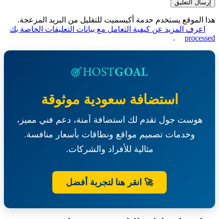
الموقع يستخدم خدمة أكيسميت للتقليل من البريد المزعجة.
عرف المزيد عن كيفية التعامل مع بيانات التعليقات الخاصة بك
.
proce
استضافة سعودية موثوقة
هوست جول تقدم لك استضافة آمنة، دعم فني مميز،
وخدمات تصميم مواقع ونطاقات بأسعار منافسة.
مثالية للأفراد والشركات.
🚀 انقر هنا لتجربة أفضل