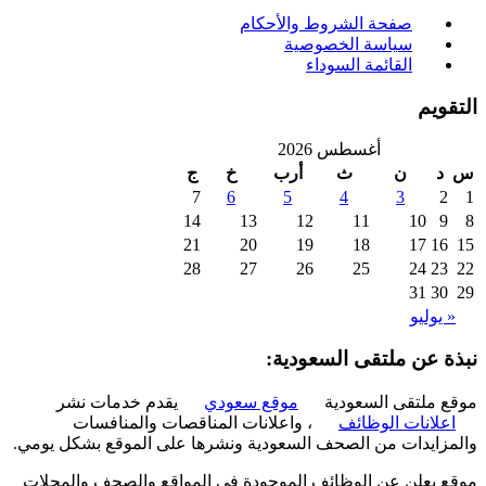
صفحة الشروط والأحكام
سياسة الخصوصية
القائمة السوداء
ويم
أغسطس 2026
د
ن
ث
أرب
خ
ج
7
6
5
4
3
2
14
13
12
11
10
9
21
20
19
18
17
16
28
27
26
25
24
23
31
30
 يوليو
ة عن ملتقى السعودية:
 ملتقى السعودية
موقع سعودي
يقدم خدمات نشر
علانات الوظائف
، واعلانات المناقصات والمنافسات
زايدات من الصحف السعودية ونشرها على الموقع بشكل يومي.
 يعلن عن الوظائف الموجودة في المواقع والصحف والمجلات