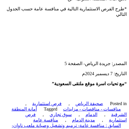
 الفرص الاستثمارية التالية في منافسة عامة حسب الجدول
لي
در: جريدة الرياض- الصفحة 5
يسمبر 2024م
تحيات اسرة موقع ملتقى السعودية”
Poste
صحيفة الرياض
,
فرص استثمارية
,
نافسات - مناقصات - مزايدات
Tagged
أمانة المنطقة
قية
,
الدمام
,
سوق تجاري
,
فرص
مارية
,
مدينة الدمام
,
منافسة عامة
ّح
لسابق :
منافسة عامة- ترميم وتشغيل وصيانة ملعب ناوان-