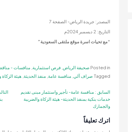
المصدر: جريدة الرياض- الصفحة 7
التاريخ: 2 ديسمبر 2024م
“مع تحيات اسرة موقع ملتقى السعودية”
Posted in
صحيفة الرياض
,
فرص استثمارية
,
منافسات - مناقص
Tagged
صراف آلي
,
منافسة عامة
,
منفذ الحديثة
,
هيئة الزكاة 
تصفّح
السابق :
منافسة عامة- تأجير واستثمار مبنى تقديم
التال
خدمات بنكية بمنفذ الحديثة- هيئة الزكاة والضريبة
بن
المقالات
والجمارك
اترك تعليقاً
لن يتم نشر عنوان بريدك الإلكتروني.
الحقول الإلزامية مشار إليه