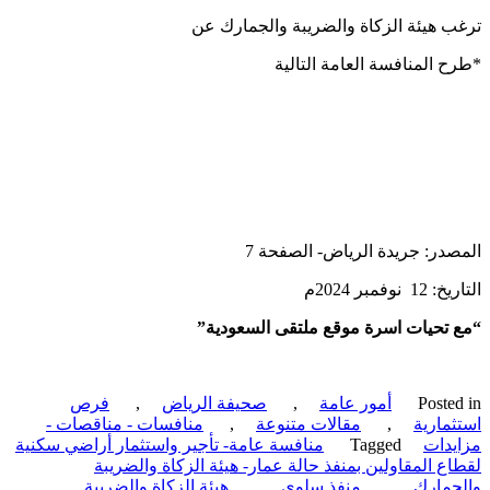
 هيئة الزكاة والضريبة والجمارك عن
 المنافسة العامة التالية
در: جريدة الرياض- الصفحة 7
نوفمبر 2024م
تحيات اسرة موقع ملتقى السعودية”
Poste
أمور عامة
,
صحيفة الرياض
,
فرص
مارية
,
مقالات متنوعة
,
منافسات - مناقصات -
دات
Tagged
منافسة عامة- تأجير واستثمار أراضي سكنية
ع المقاولين بمنفذ حالة عمار- هيئة الزكاة والضريبة
مارك
,
منفذ سلوى
,
هيئة الزكاة والضريبة