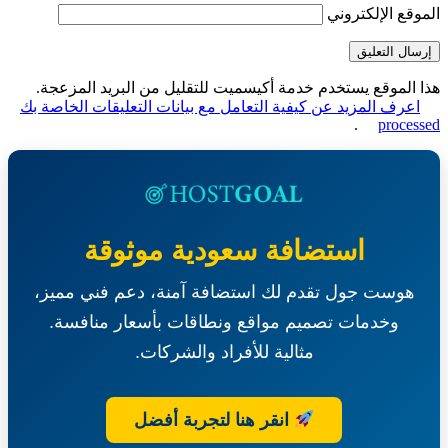
قع الإلكتروني
الموقع يستخدم خدمة أكيسميت للتقليل من البريد المزعجة.
عرف المزيد عن كيفية التعامل مع بيانات التعليقات الخاصة بك
.
proce
استضافة سعودية موثوقة
هوست جول تقدم لك استضافة آمنة، دعم فني مميز،
وخدمات تصميم مواقع ونطاقات بأسعار منافسة.
مثالية للأفراد والشركات.
انقر هنا لتجربة أفضل