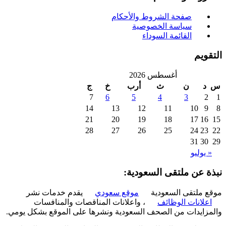
صفحة الشروط والأحكام
سياسة الخصوصية
القائمة السوداء
ويم
أغسطس 2026
د
ن
ث
أرب
خ
ج
7
6
5
4
3
2
14
13
12
11
10
9
21
20
19
18
17
16
28
27
26
25
24
23
31
30
 يوليو
ة عن ملتقى السعودية:
 ملتقى السعودية
موقع سعودي
يقدم خدمات نشر
علانات الوظائف
، واعلانات المناقصات والمنافسات
زايدات من الصحف السعودية ونشرها على الموقع بشكل يومي.